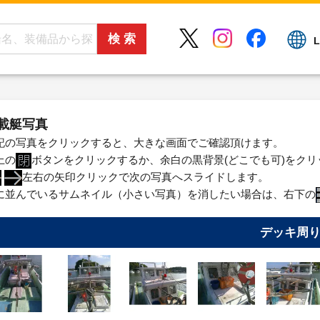
L
載艇写真
記の写真をクリックすると、大きな画面でご確認頂けます。
上の
ボタンをクリックするか、余白の黒背景(どこでも可)をク
左右の矢印クリックで次の写真へスライドします。
に並んでいるサムネイル（小さい写真）を消したい場合は、右下の
デッキ周