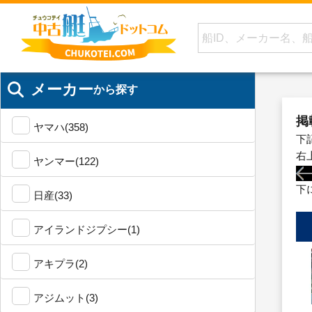
メーカー
から探す
掲
ヤマハ(358)
下
右
ヤンマー(122)
下
日産(33)
アイランドジプシー(1)
アキプラ(2)
アジムット(3)