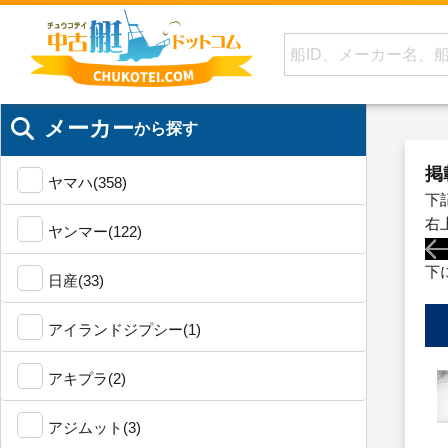
メーカー
から探す
掲
ヤマハ(358)
下
右
ヤンマー(122)
下
日産(33)
アイランドジプシー(1)
アキプラ(2)
アジムット(3)