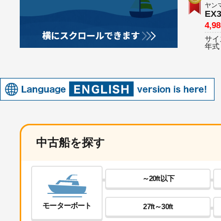
ヤン
EX
4,9
サイ
年式
中古船を探す
～20ft以下
モーターボート
27ft～30ft