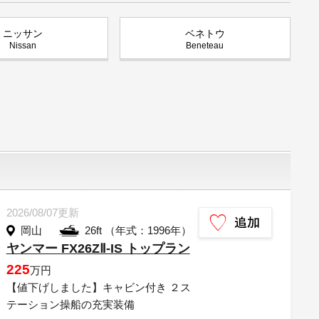
ニッサン
ベネトウ
Nissan
Beneteau
2026/08/07更新
岡山
26ft （年式：1996年）
ヤンマー FX26ZⅡ-IS トップラン
225
万円
【値下げしました】キャビン付き ２ス
テーション操船の充実装備