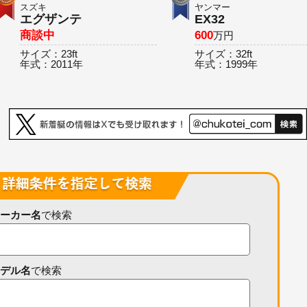
スズキ
ヤンマー
エグザンテ
EX32
商談中
600
万円
サイズ：
23ft
サイズ：
32ft
年式：
2011年
年式：
1999年
ーカー名
で検索
デル名
で検索