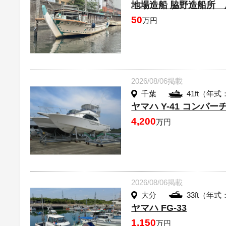
地場造船 脇野造船所
50
万円
2026/08/06掲載
千葉
41ft（年式
ヤマハ Y-41 コンバー
4,200
万円
2026/08/06掲載
大分
33ft（年式
ヤマハ FG-33
1,150
万円