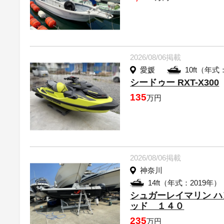
2026/08/06掲載
愛媛
10ft（年式
シードゥー RXT-X300
135
万円
2026/08/06掲載
神奈川
14ft（年式：2019年）
シュガーレイマリン 
ッド １４０
235
万円