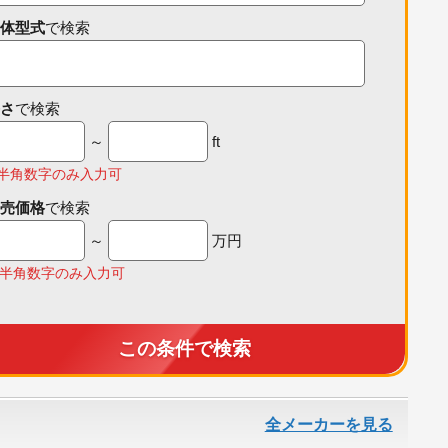
体型式
で検索
さ
で検索
～
ft
半角数字のみ入力可
売価格
で検索
～
万円
半角数字のみ入力可
この条件で検索
全メーカーを見る