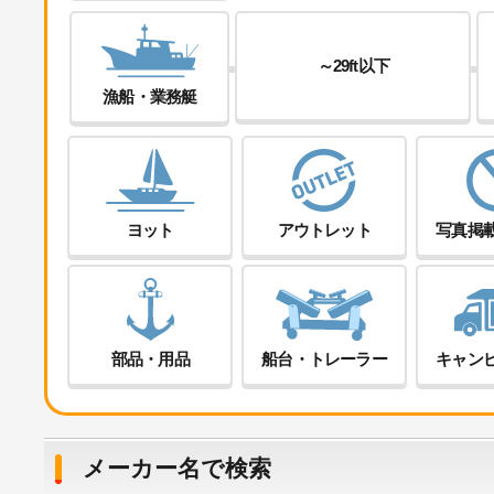
～29ft以下
漁船・業務艇
ヨット
アウトレット
写真掲
部品・用品
船台・トレーラー
キャン
メーカー名で検索