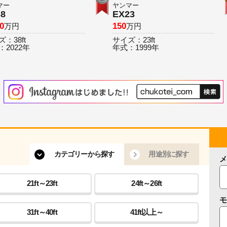
マー
ヤンマー
38
EX23
80
150
万円
万円
ズ：
38ft
サイズ：
23ft
：
2022年
年式：
1999年
カテゴリーから探す
用途別に探す
メ
21ft～23ft
24ft～26ft
モ
31ft～40ft
41ft以上～