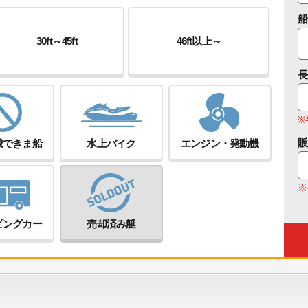
船
30ft～45ft
46ft以上～
長
※
販
載できま船
水上バイク
エンジン・発動機
※
ピングカー
売却済み艇