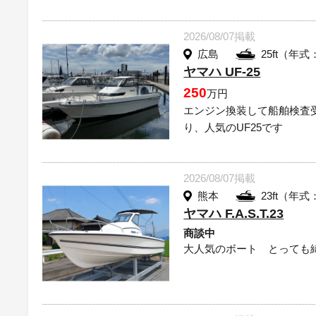
2026/08/07掲載
広島
25ft（年式
ヤマハ UF-25
250
万円
エンジン換装して船舶検査
り、人気のUF25です
2026/08/07掲載
熊本
23ft（年式
ヤマハ F.A.S.T.23
商談中
大人気のボート とっても