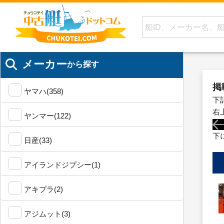
メーカー
から探す
掲
ヤマハ(358)
下
右
ヤンマー(122)
下
日産(33)
アイランドジプシー(1)
アキプラ(2)
アジムット(3)