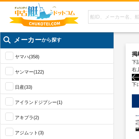
メーカー
から探す
掲
ヤマハ(358)
下
右
ヤンマー(122)
下
日産(33)
アイランドジプシー(1)
アキプラ(2)
アジムット(3)