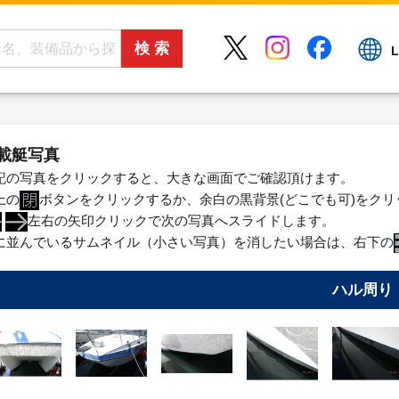
L
載艇写真
記の写真をクリックすると、大きな画面でご確認頂けます。
上の
ボタンをクリックするか、余白の黒背景(どこでも可)をク
左右の矢印クリックで次の写真へスライドします。
に並んでいるサムネイル（小さい写真）を消したい場合は、右下の
ハル周り