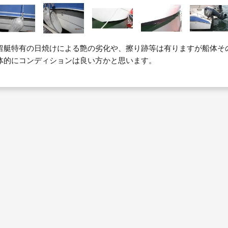
留艇特有の日焼けによる艶の劣化や、擦り跡等は有りますが船体そ
体的にコンディションは良い方かと思います。