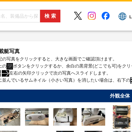
L
載艇写真
記の写真をクリックすると、大きな画面でご確認頂けます。
上の
ボタンをクリックするか、余白の黒背景(どこでも可)をク
左右の矢印クリックで次の写真へスライドします。
に並んでいるサムネイル（小さい写真）を消したい場合は、右下の
外観全体