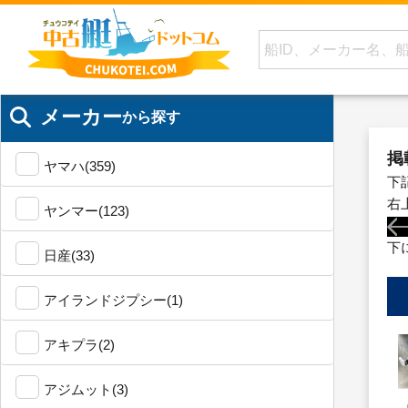
メーカー
から探す
掲
ヤマハ(359)
下
右
ヤンマー(123)
下
日産(33)
アイランドジプシー(1)
アキプラ(2)
アジムット(3)