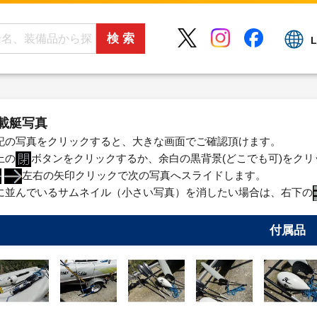
L
載艇写真
記の写真をクリックすると、大きな画面でご確認頂けます。
上の
ボタンをクリックするか、余白の黒背景(どこでも可)をク
左右の矢印クリックで次の写真へスライドします。
に並んでいるサムネイル（小さい写真）を消したい場合は、右下の
付属品