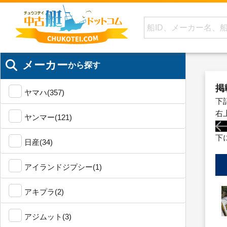
メーカー
から探す
掲
ヤマハ(357)
下
右
ヤンマー(121)
下
日産(34)
アイランドジプシー(1)
アキプラ(2)
アジムット(3)