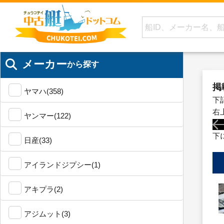
メーカー
から探す
掲
ヤマハ(358)
下
右
ヤンマー(122)
下
日産(33)
アイランドジプシー(1)
アキプラ(2)
アジムット(3)