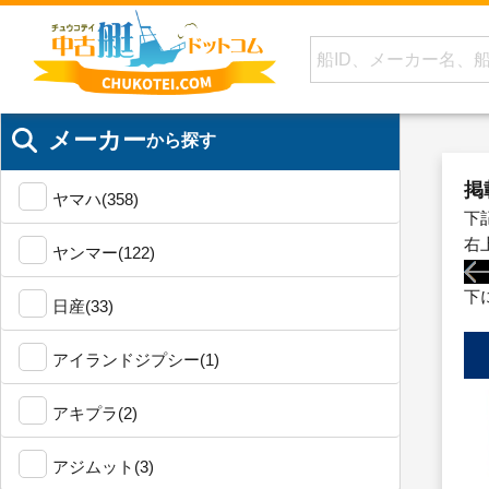
メーカー
から探す
掲
ヤマハ(358)
下
右
ヤンマー(122)
下
日産(33)
アイランドジプシー(1)
アキプラ(2)
アジムット(3)