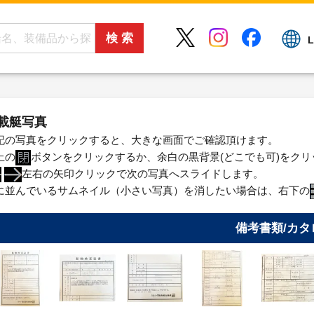
L
載艇写真
記の写真をクリックすると、大きな画面でご確認頂けます。
上の
ボタンをクリックするか、余白の黒背景(どこでも可)をク
左右の矢印クリックで次の写真へスライドします。
に並んでいるサムネイル（小さい写真）を消したい場合は、右下の
備考書類/カタ