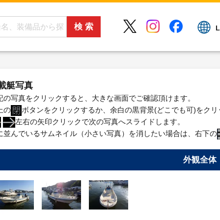
L
載艇写真
記の写真をクリックすると、大きな画面でご確認頂けます。
上の
ボタンをクリックするか、余白の黒背景(どこでも可)をク
左右の矢印クリックで次の写真へスライドします。
に並んでいるサムネイル（小さい写真）を消したい場合は、右下の
外観全体