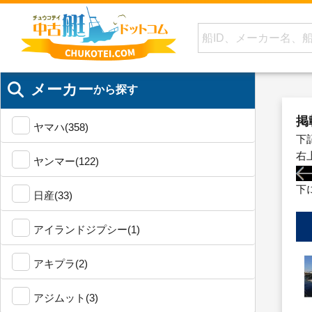
メーカー
から探す
掲
ヤマハ(358)
下
右
ヤンマー(122)
下
日産(33)
アイランドジプシー(1)
アキプラ(2)
アジムット(3)