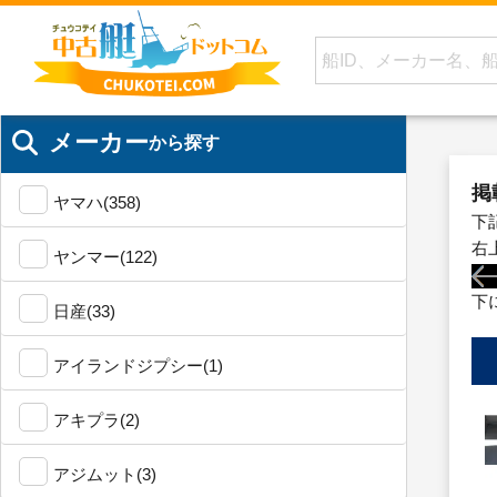
メーカー
から探す
掲
ヤマハ(358)
下
右
ヤンマー(122)
下
日産(33)
アイランドジプシー(1)
アキプラ(2)
アジムット(3)