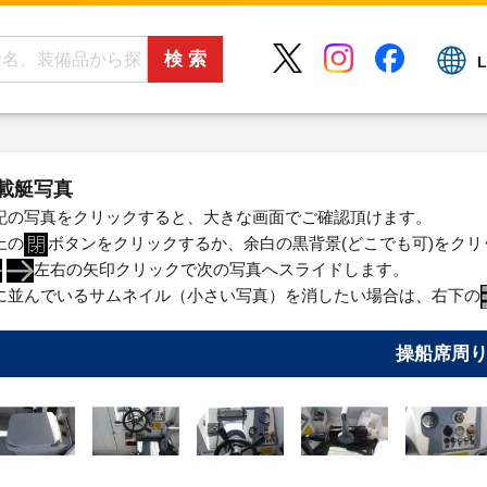
L
載艇写真
記の写真をクリックすると、大きな画面でご確認頂けます。
上の
ボタンをクリックするか、余白の黒背景(どこでも可)をク
左右の矢印クリックで次の写真へスライドします。
に並んでいるサムネイル（小さい写真）を消したい場合は、右下の
操船席周