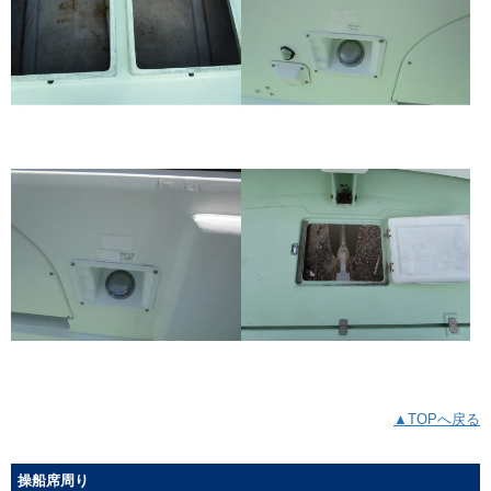
▲TOPへ戻る
操船席周り