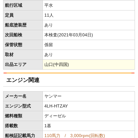
航行区域
平水
定員
11人
船底塗装歴
あり
次回船検
本検査(2021年03月04日)
保管状態
係留
取材
あり
出品エリア
山口(中四国)
エンジン関連
メーカー名
ヤンマー
エンジン型式
4LH-HTZAY
燃料種類
ディーゼル
搭載数
1基
船検証記載馬力
110馬力 / 3,000rpm(回転数)