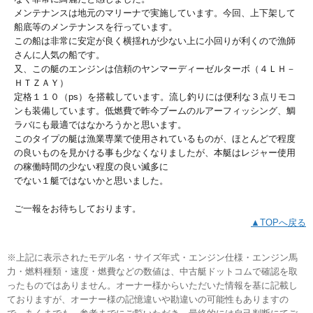
メンテナンスは地元のマリーナで実施しています。今回、上下架して
船底等のメンテナンスを行っています。
この船は非常に安定が良く横揺れが少ない上に小回りが利くので漁師
さんに人気の船です。
又、この艇のエンジンは信頼のヤンマーディーゼルターボ（４ＬＨ－
ＨＴＺＡＹ）
定格１１０（ps）を搭載しています。流し釣りには便利な３点リモコ
ンも装備しています。低燃費で昨今ブームのルアーフィッシング、鯛
ラバにも最適ではなかろうかと思います。
このタイプの艇は漁業専業で使用されているものが、ほとんどで程度
の良いものを見かける事も少なくなりましたが、本艇はレジャー使用
の稼働時間の少ない程度の良い滅多に
でない１艇ではないかと思いました。
ご一報をお待ちしております。
▲TOPへ戻る
※上記に表示されたモデル名・サイズ年式・エンジン仕様・エンジン馬
力・燃料種類・速度・燃費などの数値は、中古艇ドットコムで確認を取
ったものではありません。オーナー様からいただいた情報を基に記載し
ておりますが、オーナー様の記憶違いや勘違いの可能性もありますの