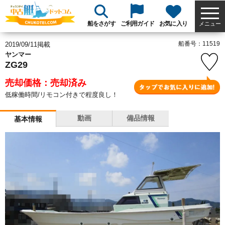
船をさがす
ご利用ガイド
お気に入り
メニュー
船番号：11519
2019/09/11掲載
ヤンマー
ZG29
売却価格：売却済み
低稼働時間/リモコン付きで程度良し！
動画
備品情報
基本情報