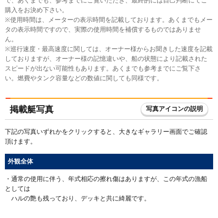
で、あくまでも、参考までにご覧いただき、最終的には自己判断にてご
購入をお決め下さい。
※使用時間は、メーターの表示時間を記載しております。あくまでもメー
タの表示時間ですので、実際の使用時間を補償するものではありませ
ん。
※巡行速度・最高速度に関しては、オーナー様からお聞きした速度を記載
しておりますが、オーナー様の記憶違いや、船の状態により記載された
スピードが出ない可能性もあります。あくまでも参考までにご覧下さ
い。燃費やタンク容量などの数値に関しても同様です。
掲載艇写真
写真アイコンの説明
下記の写真いずれかをクリックすると、大きなギャラリー画面でご確認
頂けます。
外観全体
・通常の使用に伴う、年式相応の擦れ傷はありますが、この年式の漁船
としては
ハルの艶も残っており、デッキと共に綺麗です。