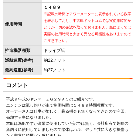
１４８９
※記載の時間はアワーメーターに表示されている数字
を表示しており、中古艇ドットコムでは実使用時間か
使用時間
どうか一切の確認を取っておりません。船によっては
実際の使用時間と大きく異なる可能性もありますので
ご注意下さい。
推進機器種類
ドライブ艇
巡航速度(参考)
約22ノット
最高速度(参考)
約27ノット
コメント
平成９年式のヤンマーＺＧ２９Ａ５のご紹介です。
エンジンは流し釣りが主で稼働時間は１４８９時間程度です。
オーナーさんは仕事が忙しく、乗る機会も無くなってきたので今回、
売却する事になりました。
本艇は漁船ですが漁業に使用していた訳では無く、会社所有で趣味の
魚釣りに使用していましたので船体はハル、デッキ共に大きな損傷も
なく非常に綺麗だと感じました。