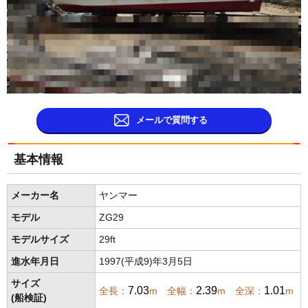
メールで質問する
基本情報
メーカー名
ヤンマー
モデル
ZG29
モデルサイズ
29ft
進水年月日
1997(平成9)年3月5日
サイズ
7.03
2.39
1.01
全長：
m 全幅：
m 全深：
m
(船検証)