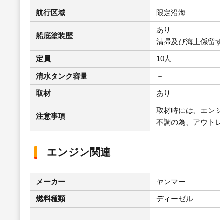
航行区域
限定沿海
あり
船底塗装歴
清掃及び海上係留
定員
10人
清水タンク容量
－
取材
あり
取材時には、エン
注意事項
不調の為、アウト
エンジン関連
メーカー
ヤンマー
燃料種類
ディーゼル