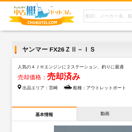
ヤンマー FX26ＺⅡ－ＩＳ
人気の４ＪＨエンジンに２ステーション、釣りに最適
売却済み
売却価格：
出品エリア：宮崎
船種：アウトレットボート
動画
基本情報