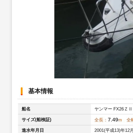
基本情報
船名
ヤンマー FX26ＺⅡ
7.49
サイズ(船検証)
全長：
m 全
進水年月日
2001(平成13)年12