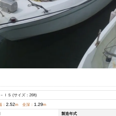
－ＩＳ (サイズ：26ft)
2.52
1.29
幅：
m 全深：
m
月
製造年式