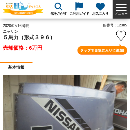
船をさがす
ご利用ガイド
お気に入り
メニュー
船番号：12385
2020/07/16掲載
ニッサン
５馬力（形式３９６）
売却価格：6
万円
基本情報