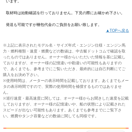
います。
取材時は始動確認を行っておりません。下見の際にお確かめ下さい。
発送も可能ですが梱包代金のご負担をお願い致します。
▲TOPへ戻る
※上記に表示されたモデル名・サイズ年式・エンジン仕様・エンジン馬
力・燃料種類・速度・燃費などの数値は、中古艇ドットコムで確認を取
ったものではありません。オーナー様からいただいた情報を基に記載し
ておりますが、オーナー様の記憶違いや勘違いの可能性もありますの
で、あくまでも、参考までにご覧いただき、最終的には自己判断にてご
購入をお決め下さい。
※使用時間は、メーターの表示時間を記載しております。あくまでもメー
タの表示時間ですので、実際の使用時間を補償するものではありませ
ん。
※巡行速度・最高速度に関しては、オーナー様からお聞きした速度を記載
しておりますが、オーナー様の記憶違いや、船の状態により記載された
スピードが出ない可能性もあります。あくまでも参考までにご覧下さ
い。燃費やタンク容量などの数値に関しても同様です。