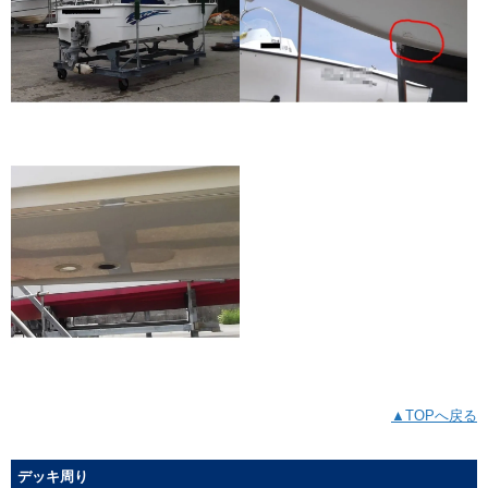
▲TOPへ戻る
デッキ周り