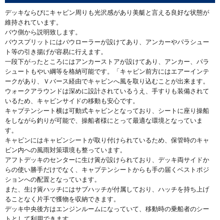
デッキならびにキャビン周りも光沢感があり美艇と言える良好な状態が
維持されています。
バウ側から説明致します。
バウスプリットにはバウローラーが設けてあり、アンカーやパラシュー
ト等の引き揚げが容易に行えます。
一段下がったところにはアンカーストアが設けてあり、アンカー、パラ
シュートもやい綱等を格納可能です。「キャビン前方にはエアーインテ
ークがあり、Ｖバース経由でキャビンへ風を取り込むことが出来ます。
ウォークアラウンドは深めに設計されているうえ、手すりも装備されて
いるため、キャビンサイドの移動も安心です。
キャプテンシート横は可動式キャビンとなっており、シートに座り操船
をしながら釣りが可能で、操船者様にとって最適な環境となっていま
す。
キャビンにはキャビンシートが取り付けられているため、保管時のキャ
ビン内への風雨対策環境も整っています。
アフトデッキのセンターに生け簀が設けられており、デッキ両サイドか
らの使い勝手だけでなく、キャプテンシートからも手の届くベストポジ
ションへの配置となっています。
また、生け簀ハッチにはサブハッチが付属しており、ハッチを持ち上げ
ることなく片手で獲物を収納できます。
デッキ中央後方はエンジンルームになっていて、移動時の乗船者のシー
トとして利用できます。