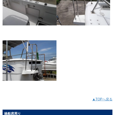
▲TOPへ戻る
操船席周り