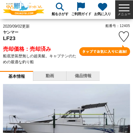
船をさがす
ご利用ガイド
お気に入り
メニュー
船番号：12405
2020/09/02更新
ヤンマー
LF23
売却価格：売却済み
船底塗装歴無しの超美艇。キャプテンのた
めの最適な釣り船
動画
備品情報
基本情報