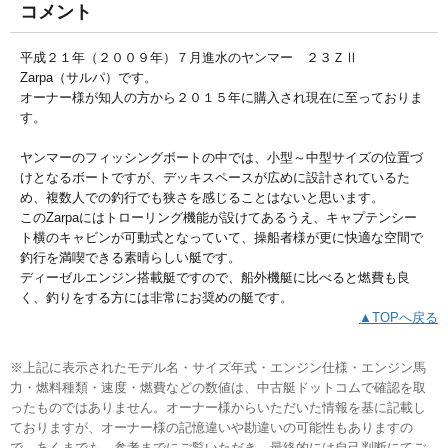
コメント
平成２１年（２００９年）７月進水のヤンマー ２３ＺⅡ
Zarpa（サルパ）です。
オーナー様が知人の方から２０１５年に購入され現在に至っておりま
す。
ヤンマーのフィッシングボートの中では、小型～中型サイズの位置づ
けとなるボートですが、デッキスペースが広めに設計されているた
め、複数人での釣行でも狭さを感じることはないと思います。
このZarpaにはトローリング機能が設けてあるうえ、キャプテンシー
ト横のキャビンが可動式となっていて、操船者様が更に快適な空間で
釣行を満喫できる素晴らしい艇です。
ディーゼルエンジン搭載艇ですので、船外機艇に比べると燃費も良
く、釣りをする方には非常にお奨めの艇です。
▲TOPへ戻る
※上記に表示されたモデル名・サイズ年式・エンジン仕様・エンジン馬
力・燃料種類・速度・燃費などの数値は、中古艇ドットコムで確認を取
ったものではありません。オーナー様からいただいた情報を基に記載し
ておりますが、オーナー様の記憶違いや勘違いの可能性もありますの
で、あくまでも、参考までにご覧いただき、最終的には自己判断にてご