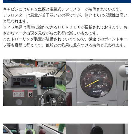
キャビンにはＧＰＳ魚探と電気式デフロスターが装備されています。
デフロスターは風量が若干弱いとの事ですが、無いよりは視認性は高い
と思われます。
ＧＰＳ魚探は簡単に操作できるＨＯＮＤＥＸが搭載されております。お
さかなマーク出現を見ながらの釣行は楽しいものです。
またトローリング装置が装備されていますので、微速でのポイントキー
プ等も容易に行えます。他船との釣果に差をつける装備と思われます。