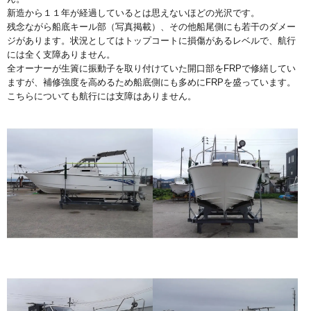
新造から１１年が経過しているとは思えないほどの光沢です。
残念ながら船底キール部（写真掲載）、その他船尾側にも若干のダメー
ジがあります。状況としてはトップコートに損傷があるレベルで、航行
には全く支障ありません。
全オーナーが生簀に振動子を取り付けていた開口部をFRPで修繕してい
ますが、補修強度を高めるため船底側にも多めにFRPを盛っています。
こちらについても航行には支障はありません。