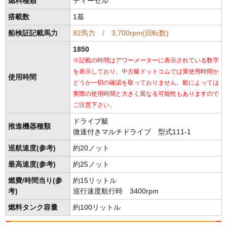
燃料種類
ディーゼル
搭載数
1基
船検証記載馬力
82馬力 / 3,700rpm(回転数)
1850
※記載の時間はアワーメーターに表示されている数字
を表示しており、中古艇ドットコムでは実使用時間か
使用時間
どうか一切の確認を取っておりません。船によっては
実際の使用時間と大きく異なる可能性もありますので
ご注意下さい。
ドライブ艇
推進機器種類
微速付きマルチドライブ 型式111-1
巡航速度(参考)
約20ノット
最高速度(参考)
約25ノット
燃費/時間当り(参
約15リットル
考)
巡行速度航行時 3400rpm
燃料タンク容量
約100リットル