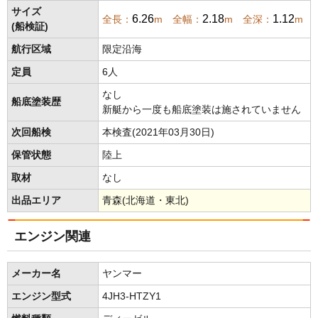
サイズ
6.26
2.18
1.12
全長：
m 全幅：
m 全深：
m
(船検証)
航行区域
限定沿海
定員
6人
なし
船底塗装歴
新艇から一度も船底塗装は施されていません
次回船検
本検査(2021年03月30日)
保管状態
陸上
取材
なし
出品エリア
青森(北海道・東北)
エンジン関連
メーカー名
ヤンマー
エンジン型式
4JH3-HTZY1