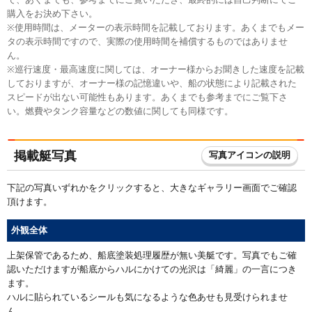
購入をお決め下さい。
※使用時間は、メーターの表示時間を記載しております。あくまでもメー
タの表示時間ですので、実際の使用時間を補償するものではありませ
ん。
※巡行速度・最高速度に関しては、オーナー様からお聞きした速度を記載
しておりますが、オーナー様の記憶違いや、船の状態により記載された
スピードが出ない可能性もあります。あくまでも参考までにご覧下さ
い。燃費やタンク容量などの数値に関しても同様です。
掲載艇写真
写真アイコンの説明
下記の写真いずれかをクリックすると、大きなギャラリー画面でご確認
頂けます。
外観全体
上架保管であるため、船底塗装処理履歴が無い美艇です。写真でもご確
認いただけますが船底からハルにかけての光沢は「綺麗」の一言につき
ます。
ハルに貼られているシールも気になるような色あせも見受けられませ
ん。