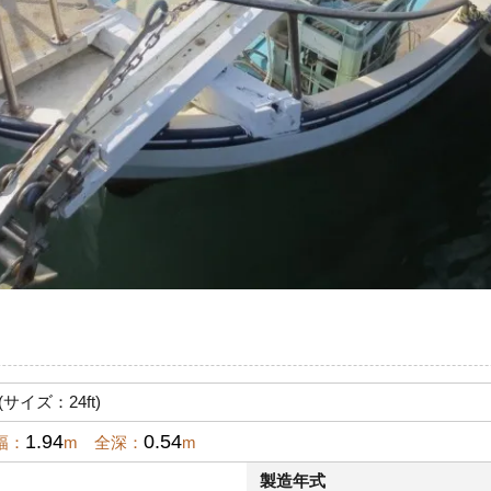
(サイズ：24ft)
1.94
0.54
幅：
m 全深：
m
製造年式