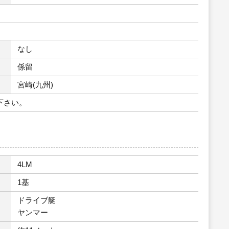
なし
係留
宮崎(九州)
下さい。
4LM
1基
ドライブ艇
ヤンマー