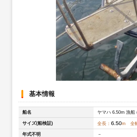
基本情報
船名
ヤマハ 6.50m 漁船 
6.50
サイズ(船検証)
全長：
m 全
年式不明
－