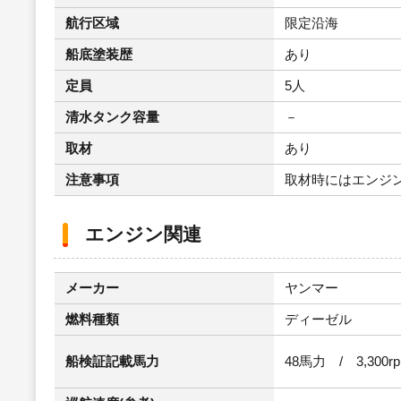
航行区域
限定沿海
船底塗装歴
あり
定員
5人
清水タンク容量
－
取材
あり
注意事項
取材時にはエンジ
エンジン関連
メーカー
ヤンマー
燃料種類
ディーゼル
船検証記載馬力
48馬力 / 3,300r