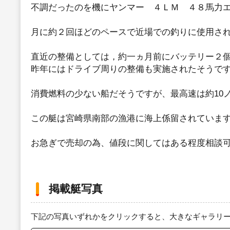
不調だったのを機にヤンマー ４ＬＭ ４８馬力
月に約２回ほどのペースで近場での釣りに使用さ
直近の整備としては，約一ヵ月前にバッテリー２
昨年にはドライブ周りの整備も実施されたそうで
消費燃料の少ない船だそうですが、最高速は約10
この艇は宮崎県南部の漁港に海上係留されていま
お急ぎで売却の為、値段に関してはある程度相談
掲載艇写真
下記の写真いずれかをクリックすると、大きなギャラリ