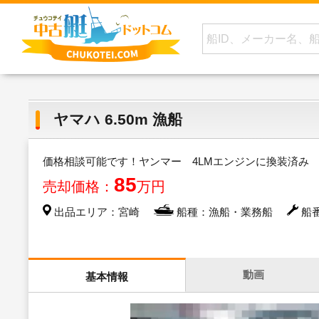
ヤマハ 6.50m 漁船
価格相談可能です！ヤンマー 4LMエンジンに換装済み
85
売却価格：
万円
出品エリア：宮崎
船種：漁船・業務船
船番
動画
基本情報