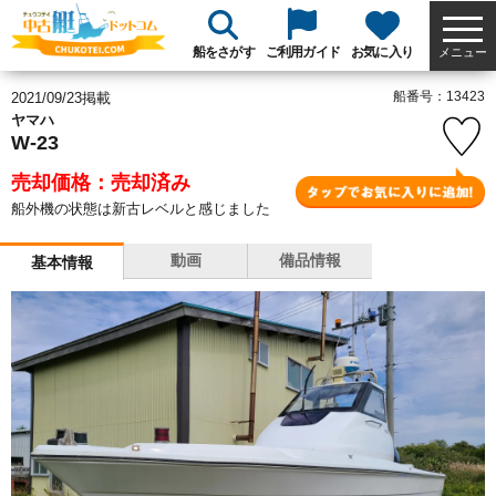
船をさがす
ご利用ガイド
お気に入り
メニュー
船番号：13423
2021/09/23掲載
ヤマハ
W-23
売却価格：売却済み
船外機の状態は新古レベルと感じました
動画
備品情報
基本情報