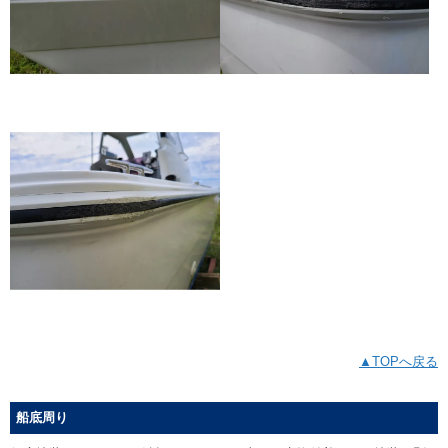
▲TOPへ戻る
船底周り