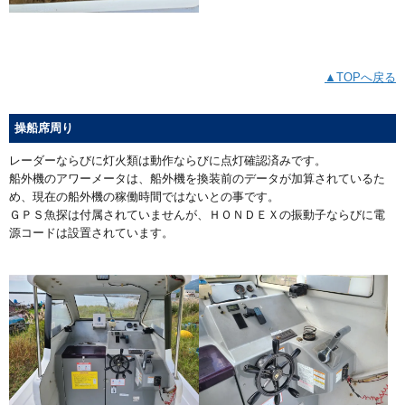
▲TOPへ戻る
操船席周り
レーダーならびに灯火類は動作ならびに点灯確認済みです。
船外機のアワーメータは、船外機を換装前のデータが加算されているた
め、現在の船外機の稼働時間ではないとの事です。
ＧＰＳ魚探は付属されていませんが、ＨＯＮＤＥＸの振動子ならびに電
源コードは設置されています。