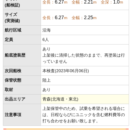
6.27
2.21
1.0
全長：
m 全幅：
m 全深：
m
(船検証)
サイズ
6.27
2.25
全長：
m 全幅：
m
(実測値)
航行区域
沿海
定員
6人
あり
船底塗装歴
上架後に清掃した状態のままで、再塗装は行
っていません
次回船検
本検査(2023年06月06日)
保管状態
陸上
取材
あり
出品エリア
青森(北海道・東北)
上架保管中のため、試乗を希望される場合に
注意事項
は、日程ならびにユニックを含む燃料費等の
打ち合わせをお願い致します。