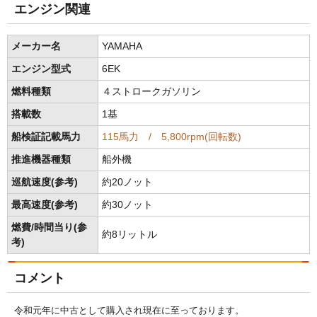
エンジン関連
メーカー名
YAMAHA
エンジン型式
6EK
燃料種類
４ストロークガソリン
搭載数
1基
船検証記載馬力
115馬力 / 5,800rpm(回転数)
推進機器種類
船外機
巡航速度(参考)
約20ノット
最高速度(参考)
約30ノット
燃費/時間当り(参
約8リットル
考)
コメント
令和元年に中古として購入され現在に至っております。