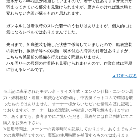
進水から20年程度が経過していますので、若干ではありますが光沢が
弱まってきている部分も見受けられますが、磨きをかければ進水時と
変わらない光沢が蘇るものと思われます。
ガンネルには着眼時のスレた若干のうねりはありますが、個人的には
気になるレベルではありませんでした。
先日まで、船底塗装を施した状態で係留していましたので、船底塗装
の剥がれ、振動子等への貝類、喫水付近の海藻の付着はありますが、
こちらも係留前の整備を行えば全く問題ありません。
ハル周りへの貝類の付着跡も見受けられませんので、作業自体は容易
に行えるレベルです。
▲TOPへ戻る
※上記に表示されたモデル名・サイズ年式・エンジン仕様・エンジン馬
力・燃料種類・速度・燃費などの数値は、中古艇ドットコムで確認を取
ったものではありません。オーナー様からいただいた情報を基に記載し
ておりますが、オーナー様の記憶違いや勘違いの可能性もありますの
で、あくまでも、参考までにご覧いただき、最終的には自己判断にてご
購入をお決め下さい。
※使用時間は、メーターの表示時間を記載しております。あくまでもメー
タの表示時間ですので、実際の使用時間を補償するものではありませ