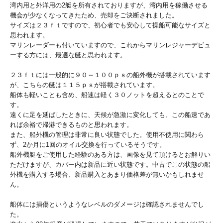
湾内用と外洋用の2艇を所有されておりますが、湾内用を稼働させる
機会が少なくなってきたため、売却をご決断されました。
サイズは２３ｆｔですので、初心者でも安心して操船可能なサイズと
思われます。
マリンレーダーも付いていますので、これからマリンレジャーデビュ
ーする方には、最適な艇と思われます。
２３ｆｔには一般的に９０～１００ｐｓの船外機が搭載されています
が、こちらの艇は１１５ｐｓが搭載されています。
船体も軽いことも含め、船速は軽く３０ノットを超えるとのことで
す。
遠くに足を延ばしたときに、天候が急激に変化しても、この船速であ
れば余裕で帰港できるものと思われます。
また、船外機の管理は非常に良い状態でした。使用不使用に関わら
ず、2か月に1回のオイル交換を行っているそうです。
船外機艇をご使用した経験のある方は、画像を見て頂けるとお解りい
ただけますが、カバー内は新品に近い状態です。中古でこの状態の船
外機を購入する場合、新品購入とあまり価格差が無いかもしれませ
ん。
船体には損傷というようなレベルのダメージは確認されませんでし
た。