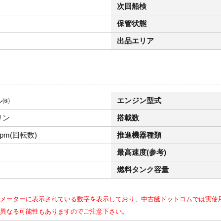
次回船検
保管状態
出品エリア
ル㈱
エンジン型式
リン
搭載数
rpm(回転数)
推進機器種類
最高速度(参考)
燃料タンク容量
メーターに表示されている数字を表示しており、中古艇ドットコムでは実使
異なる可能性もありますのでご注意下さい。