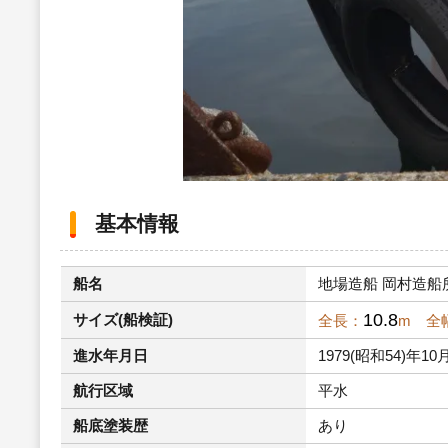
基本情報
船名
地場造船 岡村造船所
10.8
サイズ(船検証)
全長：
m 全
進水年月日
1979(昭和54)年10
航行区域
平水
船底塗装歴
あり