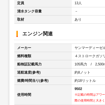
定員
13人
清水タンク容量
－
取材
あり
エンジン関連
メーカー
ヤンマーディーゼ
燃料種類
４ストロークガソ
船検証記載馬力
105馬力 / 2,500
巡航速度(参考)
約8ノット
燃費/時間当り(参考)
約18リットル
9502
使用時間
※記載の時間はアワー
際の使用時間と大きく