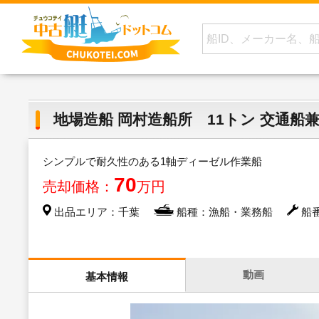
地場造船 岡村造船所 11トン 交通船
シンプルで耐久性のある1軸ディーゼル作業船
70
売却価格：
万円
出品エリア：千葉
船種：漁船・業務船
船番
動画
基本情報