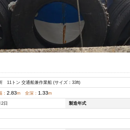
 11トン 交通船兼作業船 (サイズ：33ft)
2.83
1.33
幅：
m 全深：
m
月2日
製造年式