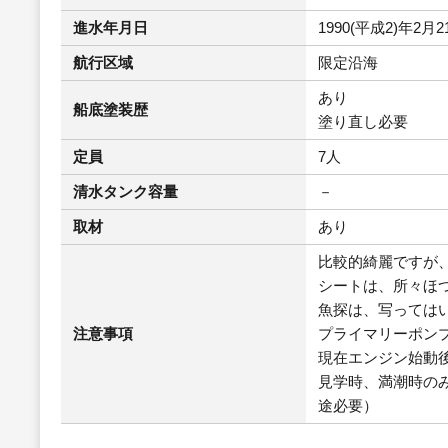
進水年月日
1990(平成2)年2月2
航行区域
限定沿海
あり
船底塗装歴
塗り直し必要
定員
7人
清水タンク容量
－
取材
あり
比較的綺麗ですが
シートは、所々ほ
魚探は、写っては
注意事項
プライマリーポン
現在エンジン始動
見学時、満潮時のみ
途必要）