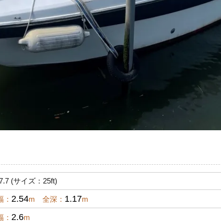
7 (サイズ：25ft)
2.54
1.17
幅：
m 全深：
m
2.6
幅：
m