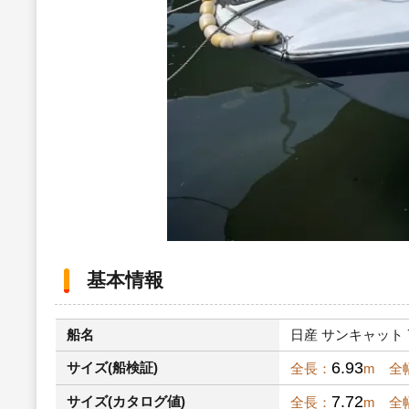
基本情報
船名
日産 サンキャット 7.
6.93
サイズ(船検証)
全長：
m 全
7.72
サイズ(カタログ値)
全長：
m 全