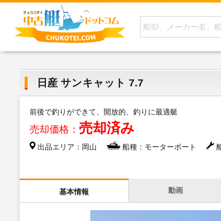
日産 サンキャット 7.7
前後で釣りができて、開放的、釣りに最適艇
売却済み
売却価格：
出品エリア：岡山
船種：モーターボート
船
動画
基本情報