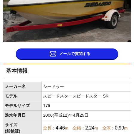
メールで質問する
基本情報
メーカー名
シードゥー
モデル
スピードスタースピードスター SK
モデルサイズ
17ft
進水年月日
2000(平成12)年4月25日
サイズ
4.46
2.24
0.99
全長：
m 全幅：
m 全深：
m
(船検証)