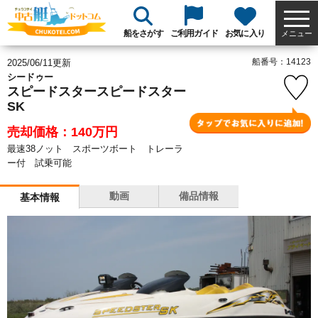
船をさがす
ご利用ガイド
お気に入り
メニュー
船番号：14123
2025/06/11更新
シードゥー
スピードスタースピードスター
SK
売却価格：140
万円
最速38ノット スポーツボート トレーラ
ー付 試乗可能
動画
備品情報
基本情報