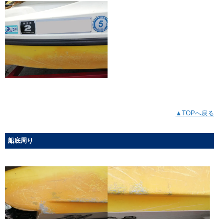
▲TOPへ戻る
船底周り