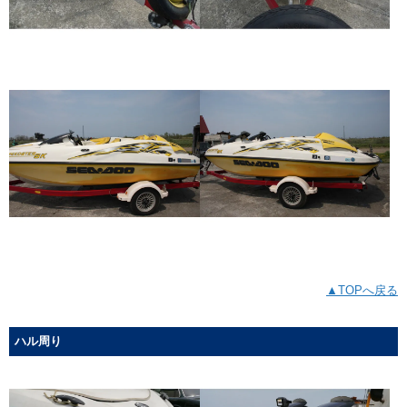
▲TOPへ戻る
ハル周り