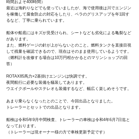
時間およそ400時間）
最近は海釣りなどでも使っていましたが、海で使用後は川でエンジン
を稼働して腐食防止の対応をしたり、ペラのグリスアップを年1回す
るなど、丁寧に乗られています。
船体や船底にはキズが見受けられ、シートなども劣化による亀裂など
があります。
また、燃料ゲージの針が上がらないとのこと。燃料タンクを直接目視
して残量を確認できるので、現在はそのまま使用しているようです。
（燃料計を改修する場合は10万円程かかるとのマリンショップの回
答）
ROTAX85馬力×2基掛けエンジンは快調です。
夜間航行に必要な装備を艤装してあります。
ウエイクポールやステレオも装備するなど、幅広く楽しめそうです。
あまり乗らなくなったとのことで、今回出品となりました。
トレーラーとセットでの出品となります。
船検は令和5年9月中間検査、トレーラーの車検は令和4年6月7日迄と
なっております。
（トレーラーは現オーナー様の方で車検更新予定です）