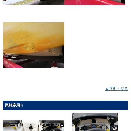
▲TOPへ戻る
操船席周り