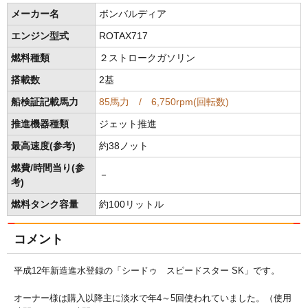
メーカー名
ボンバルディア
エンジン型式
ROTAX717
燃料種類
２ストロークガソリン
搭載数
2基
船検証記載馬力
85馬力 / 6,750rpm(回転数)
推進機器種類
ジェット推進
最高速度(参考)
約38ノット
燃費/時間当り(参
－
考)
燃料タンク容量
約100リットル
コメント
平成12年新造進水登録の「シードゥ スピードスター SK」です。
オーナー様は購入以降主に淡水で年4～5回使われていました。（使用