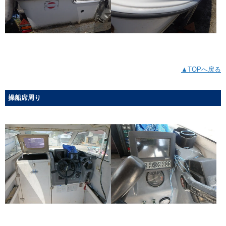
▲TOPへ戻る
操船席周り