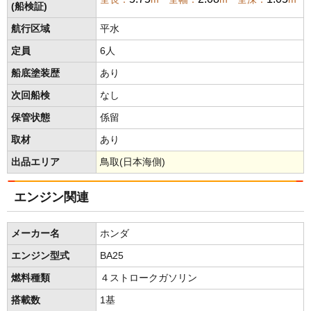
(船検証)
航行区域
平水
定員
6人
船底塗装歴
あり
次回船検
なし
保管状態
係留
取材
あり
出品エリア
鳥取(日本海側)
エンジン関連
メーカー名
ホンダ
エンジン型式
BA25
燃料種類
４ストロークガソリン
搭載数
1基