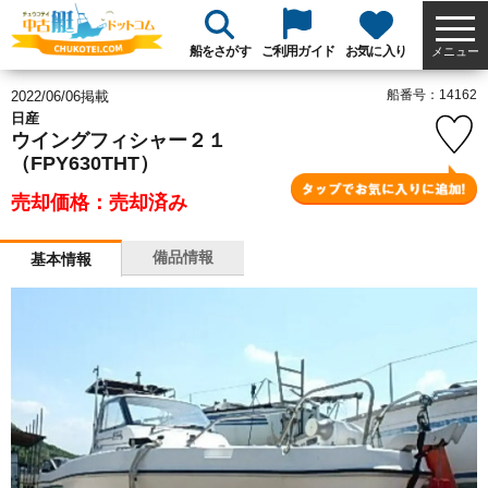
船をさがす
ご利用ガイド
お気に入り
メニュー
船番号：14162
2022/06/06掲載
日産
ウイングフィシャー２１
（FPY630THT）
売却価格：売却済み
備品情報
基本情報