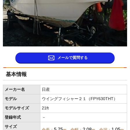
メールで質問する
基本情報
メーカー名
日産
モデル
ウイングフィシャー２１（FPY630THT）
モデルサイズ
21ft
登録年式
－
サイズ
5.75
2.08
1.05
全長：
m 全幅：
m 全深：
m