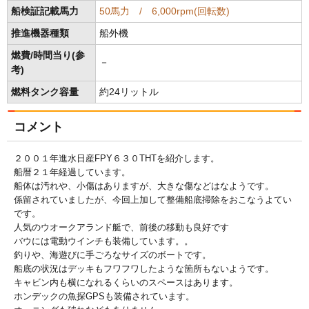
船検証記載馬力
50馬力 / 6,000rpm(回転数)
推進機器種類
船外機
燃費/時間当り(参
－
考)
燃料タンク容量
約24リットル
コメント
２００１年進水日産FPY６３０THTを紹介します。
船暦２１年経過しています。
船体は汚れや、小傷はありますが、大きな傷などはなようです。
係留されていましたが、今回上加して整備船底掃除をおこなうよてい
です。
人気のウオークアランド艇で、前後の移動も良好です
バウには電動ウインチも装備しています。。
釣りや、海遊びに手ごろなサイズのボートです。
船底の状況はデッキもフワフワしたような箇所もないようです。
キャビン内も横になれるくらいのスペースはあります。
ホンデックの魚探GPSも装備されています。