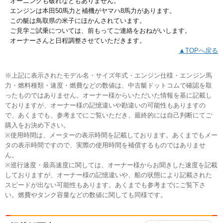
オーニングも破れなどもありません。
エンジンは本田50馬力と補機がヤマハ8馬力があります。
この艇は鳥取県の米子にほかんされています。
ご見学ご試乗については、前もってご連絡をおねがいします。
オーナーさんと日程調整させていただきます。
▲TOPへ戻る
※上記に表示されたモデル名・サイズ年式・エンジン仕様・エンジン馬
力・燃料種類・速度・燃費などの数値は、中古艇ドットコムで確認を取
ったものではありません。オーナー様からいただいた情報を基に記載し
ておりますが、オーナー様の記憶違いや勘違いの可能性もありますの
で、あくまでも、参考までにご覧いただき、最終的には自己判断にてご
購入をお決め下さい。
※使用時間は、メーターの表示時間を記載しております。あくまでもメー
タの表示時間ですので、実際の使用時間を補償するものではありませ
ん。
※巡行速度・最高速度に関しては、オーナー様からお聞きした速度を記載
しておりますが、オーナー様の記憶違いや、船の状態により記載された
スピードが出ない可能性もあります。あくまでも参考までにご覧下さ
い。燃費やタンク容量などの数値に関しても同様です。