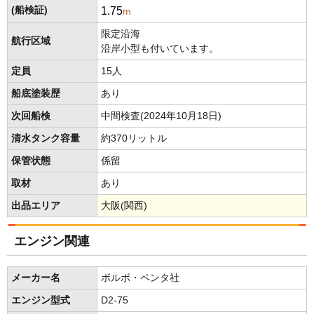
1.75
(船検証)
m
限定沿海
航行区域
沿岸小型も付いています。
定員
15人
船底塗装歴
あり
次回船検
中間検査(2024年10月18日)
清水タンク容量
約370リットル
保管状態
係留
取材
あり
出品エリア
大阪(関西)
エンジン関連
メーカー名
ボルボ・ペンタ社
エンジン型式
D2-75