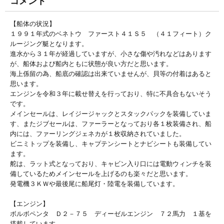
コメント
【船体の状況】
１９９１年式のベネトウ ファースト４１Ｓ５ （４１フィート）ク
ルージング艇となります。
進水から３１年が経過していますが、小さな傷や汚れなどはあります
が、船体および船内ともに状態が良い方だと思います。
海上係留の為、船底の確認は出来ていませんが、貝等の付着はあると
思います。
エンジンを令和３年に載せ替えを行っており、特に不具合もないそう
です。
メインセールは、レイジージャックとスタックパックを装備していま
す、またジブセールは、ファーラーとなっており各１枚装備され、船
内には、ファーリングジェネカが１枚収納されていました。
ビニミトップを装備し、キャプテンシートとナビシートも装備してい
ます。
舵は、ラット式となっており、キャビン入り口には電動ウィンチを装
備しているためメインセールを上げるのも楽々だと思います。
発電機３ＫＷや最後尾に船尾灯・陸電を装備しています。
【エンジン】
ボルボペンタ Ｄ２－７５ ディーゼルエンジン ７２馬力 １基を
搭載しています。