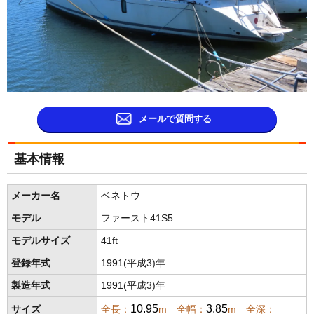
メールで質問する
基本情報
メーカー名
ベネトウ
モデル
ファースト41S5
モデルサイズ
41ft
登録年式
1991(平成3)年
製造年式
1991(平成3)年
10.95
3.85
サイズ
全長：
m 全幅：
m 全深：