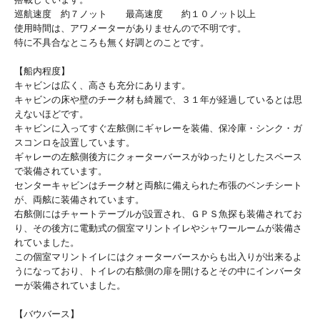
巡航速度 約７ノット 最高速度 約１０ノット以上
使用時間は、アワメーターがありませんので不明です。
特に不具合なところも無く好調とのことです。
【船内程度】
キャビンは広く、高さも充分にあります。
キャビンの床や壁のチーク材も綺麗で、３１年が経過しているとは思
えないほどです。
キャビンに入ってすぐ左舷側にギャレーを装備、保冷庫・シンク・ガ
スコンロを設置しています。
ギャレーの左舷側後方にクォーターバースがゆったりとしたスペース
で装備されています。
センターキャビンはチーク材と両舷に備えられた布張のベンチシート
が、両舷に装備されています。
右舷側にはチャートテーブルが設置され、ＧＰＳ魚探も装備されてお
り、その後方に電動式の個室マリントイレやシャワールームが装備さ
れていました。
この個室マリントイレにはクォーターバースからも出入りが出来るよ
うになっており、トイレの右舷側の扉を開けるとその中にインバータ
ーが装備されていました。
【バウバース】