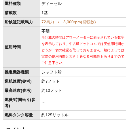
燃料種類
ディーゼル
搭載数
1基
船検証記載馬力
72馬力 / 3,000rpm(回転数)
不明
※記載の時間はアワーメーターに表示されている数字
を表示しており、中古艇ドットコムでは実使用時間か
使用時間
どうか一切の確認を取っておりません。船によっては
実際の使用時間と大きく異なる可能性もありますので
ご注意下さい。
推進機器種類
シャフト船
巡航速度(参考)
約7ノット
最高速度(参考)
約10ノット
燃費/時間当り(参
－
考)
燃料タンク容量
約125リットル