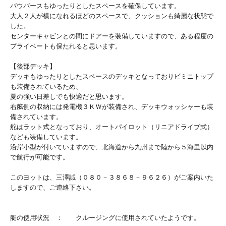
バウバースもゆったりとしたスペースを確保しています。
大人２人が横になれるほどのスペースで、クッションも綺麗な状態で
した。
センターキャビンとの間にドアーを装備していますので、ある程度の
プライベートも保たれると思います。
【後部デッキ】
デッキもゆったりとしたスペースのデッキとなっておりビミニトップ
も装備されているため、
夏の強い日差しでも快適だと思います。
右舷側の収納には発電機３ＫＷが装備され、デッキウォッシャーも装
備されています。
舵はラット式となっており、オートパイロット（リニアドライブ式）
なども装備しています。
沿岸小型が付いていますので、北海道から九州まで陸から５海里以内
で航行が可能です。
このヨットは、三澤誠（０８０－３８６８－９６２６）がご案内いた
しますので、ご連絡下さい。
艇の使用状況 ： クルージングに使用されていたようです。