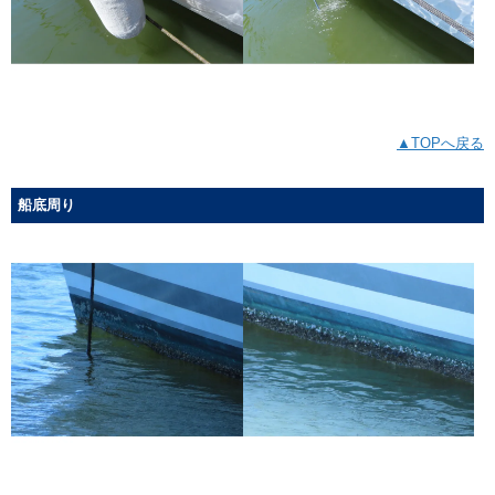
▲TOPへ戻る
船底周り