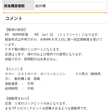
推進機器種類
船外機
コメント
【船体の状況】
KE MARINE製 KE caｔ-11 （１１フィート）になります。
製造年式は不明ですが、令和4年８月２日に第一回定期検査を受けて
います。
ＦＲＰ製の製のミニボートとなります。
定員は１名で、湖や川および港内での使用となります。
勿論ですが、夜間航行は出来ません。
【エンジン】
ヤマハ ２ストローク ガソリンエンジン ３０馬力（船検馬
力） 船外機１基 搭載
巡航速度 ： 不明
使用時間 ： 不明
【操船席まわり】
定員 １名のコックピットのみとなります。
まるでF１のコックピットを想像させるような操船席です。