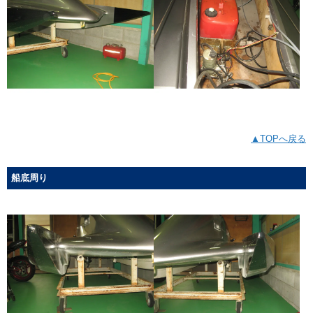
▲TOPへ戻る
船底周り