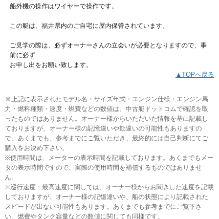
船外機の操作はワイヤーで操作です。
この艇は、福井県内のご自宅に屋内保管されています。
ご見学の際は、必ずオーナーさんの立会いが必要となりますので、事
前に必ず
お申し出をお願い致します。
▲TOPへ戻る
※上記に表示されたモデル名・サイズ年式・エンジン仕様・エンジン馬
力・燃料種類・速度・燃費などの数値は、中古艇ドットコムで確認を取
ったものではありません。オーナー様からいただいた情報を基に記載し
ておりますが、オーナー様の記憶違いや勘違いの可能性もありますの
で、あくまでも、参考までにご覧いただき、最終的には自己判断にてご
購入をお決め下さい。
※使用時間は、メーターの表示時間を記載しております。あくまでもメー
タの表示時間ですので、実際の使用時間を補償するものではありませ
ん。
※巡行速度・最高速度に関しては、オーナー様からお聞きした速度を記載
しておりますが、オーナー様の記憶違いや、船の状態により記載された
スピードが出ない可能性もあります。あくまでも参考までにご覧下さ
い。燃費やタンク容量などの数値に関しても同様です。