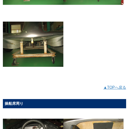
▲TOPへ戻る
操船席周り