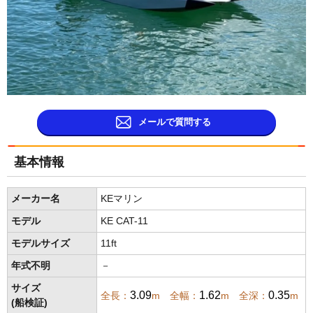
メールで質問する
基本情報
メーカー名
KEマリン
モデル
KE CAT-11
モデルサイズ
11ft
年式不明
－
サイズ
3.09
1.62
0.35
全長：
m 全幅：
m 全深：
m
(船検証)