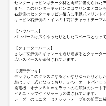
センターキャビンはチーク材と両舷に備えられた
また、このセンターキャビンにはマリンエアコン
右舷側のセンターキャビン後方に手動式マリント
キャビン右舷側のトイレの手前にチャットテーブ
【バウバース】
バウバースは広くゆったりとしたスペースとなっ
【クォーターバース】
さらに左舷側のギャレーを通り過ぎるとクォータ
広いスペースが確保されています。
【後部デッキ】
デッキもこのクラスになるとかなりゆったりとし
舵はラット式となっており、GPS・オートパイロ
発電機 オナン５ｋｗをラットの右舷側のシート
ビミニトップやドジャーも装備されています。
レーダーのモニターはチャットテーブルの前面に