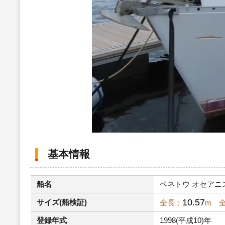
基本情報
船名
ベネトウ オセアニス38
10.57
サイズ(船検証)
全長：
m 
登録年式
1998(平成10)年