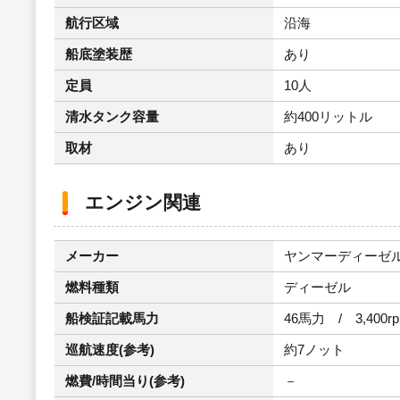
航行区域
沿海
船底塗装歴
あり
定員
10人
清水タンク容量
約400リットル
取材
あり
エンジン関連
メーカー
ヤンマーディーゼ
燃料種類
ディーゼル
船検証記載馬力
46馬力 / 3,400r
巡航速度(参考)
約7ノット
燃費/時間当り(参考)
－