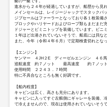
艇の一艇です。
進水から２４年が経過していますが、船歴から見
メインセールは、レイジージャックでスタックパ
ジブセールはファーラーとなっており各１枚装備
ブロックやハリヤードおよびロープ類もまだまだ
ドジャーとビミニトップを装備しています。ビニ
１年ほど出港されていないそうで、船底には貝な
また、今年（令和４年６月）で定期検査切れとな
【エンジン】
ヤンマー ４JH２E ディーゼルエンジン ４６
巡航速度 約７ノット 最高速度 約７ノッ
使用時間 ２２４３．７時間
特に不具合なところも無く好調です。
【船内程度】
キャビンは広く、高さも充分にあります。
キャビンに入ってすぐ左舷側にギャレーを装備、
で冷えませんので、現在は使用されていないそう