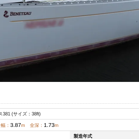
1 (サイズ：38ft)
3.87
1.73
全幅：
m 全深：
m
製造年式