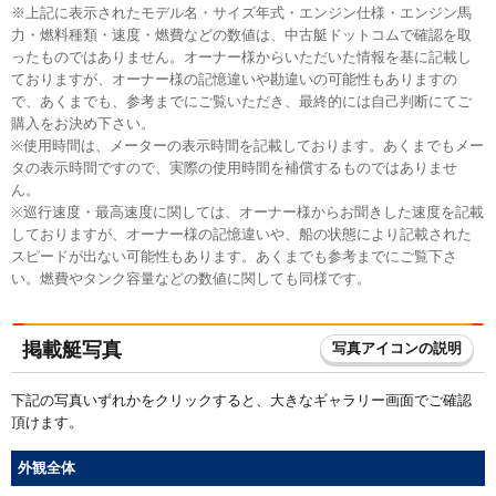
※上記に表示されたモデル名・サイズ年式・エンジン仕様・エンジン馬
力・燃料種類・速度・燃費などの数値は、中古艇ドットコムで確認を取
ったものではありません。オーナー様からいただいた情報を基に記載し
ておりますが、オーナー様の記憶違いや勘違いの可能性もありますの
で、あくまでも、参考までにご覧いただき、最終的には自己判断にてご
購入をお決め下さい。
※使用時間は、メーターの表示時間を記載しております。あくまでもメー
タの表示時間ですので、実際の使用時間を補償するものではありませ
ん。
※巡行速度・最高速度に関しては、オーナー様からお聞きした速度を記載
しておりますが、オーナー様の記憶違いや、船の状態により記載された
スピードが出ない可能性もあります。あくまでも参考までにご覧下さ
い。燃費やタンク容量などの数値に関しても同様です。
掲載艇写真
写真アイコンの説明
下記の写真いずれかをクリックすると、大きなギャラリー画面でご確認
頂けます。
外観全体