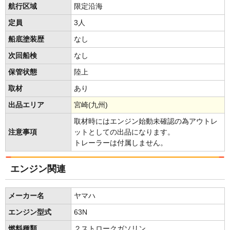
航行区域
限定沿海
定員
3人
船底塗装歴
なし
次回船検
なし
保管状態
陸上
取材
あり
出品エリア
宮崎(九州)
取材時にはエンジン始動未確認の為アウトレ
注意事項
ットとしての出品になります。
トレーラーは付属しません。
エンジン関連
メーカー名
ヤマハ
エンジン型式
63N
燃料種類
２ストロークガソリン