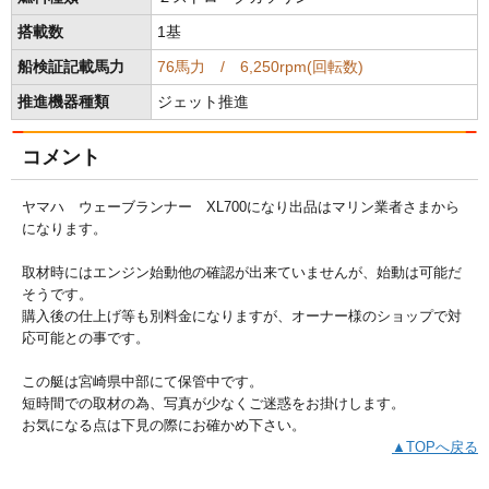
搭載数
1基
船検証記載馬力
76馬力 / 6,250rpm(回転数)
推進機器種類
ジェット推進
コメント
ヤマハ ウェーブランナー XL700になり出品はマリン業者さまから
になります。
取材時にはエンジン始動他の確認が出来ていませんが、始動は可能だ
そうです。
購入後の仕上げ等も別料金になりますが、オーナー様のショップで対
応可能との事です。
この艇は宮崎県中部にて保管中です。
短時間での取材の為、写真が少なくご迷惑をお掛けします。
お気になる点は下見の際にお確かめ下さい。
▲TOPへ戻る