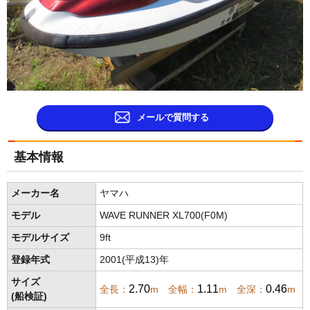
メールで質問する
基本情報
メーカー名
ヤマハ
モデル
WAVE RUNNER XL700(F0M)
モデルサイズ
9ft
登録年式
2001(平成13)年
サイズ
2.70
1.11
0.46
全長：
m 全幅：
m 全深：
m
(船検証)