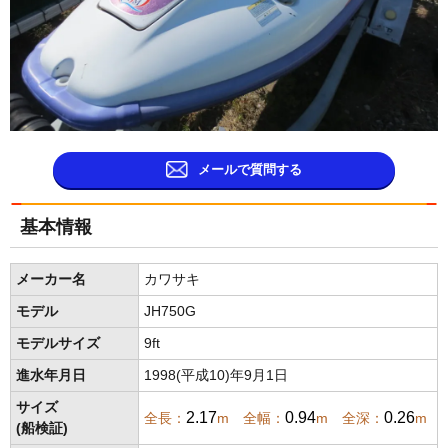
メールで質問する
基本情報
メーカー名
カワサキ
モデル
JH750G
モデルサイズ
9ft
進水年月日
1998(平成10)年9月1日
サイズ
2.17
0.94
0.26
全長：
m 全幅：
m 全深：
m
(船検証)