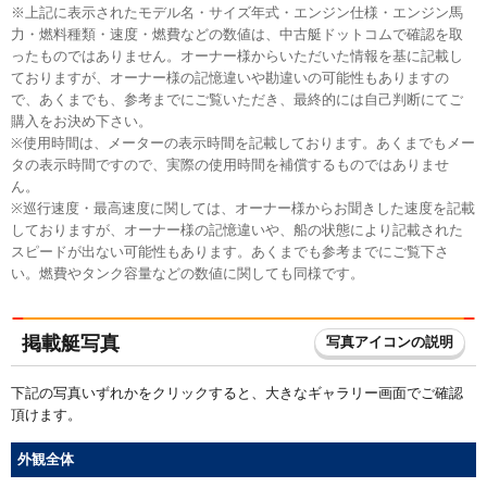
※上記に表示されたモデル名・サイズ年式・エンジン仕様・エンジン馬
力・燃料種類・速度・燃費などの数値は、中古艇ドットコムで確認を取
ったものではありません。オーナー様からいただいた情報を基に記載し
ておりますが、オーナー様の記憶違いや勘違いの可能性もありますの
で、あくまでも、参考までにご覧いただき、最終的には自己判断にてご
購入をお決め下さい。
※使用時間は、メーターの表示時間を記載しております。あくまでもメー
タの表示時間ですので、実際の使用時間を補償するものではありませ
ん。
※巡行速度・最高速度に関しては、オーナー様からお聞きした速度を記載
しておりますが、オーナー様の記憶違いや、船の状態により記載された
スピードが出ない可能性もあります。あくまでも参考までにご覧下さ
い。燃費やタンク容量などの数値に関しても同様です。
掲載艇写真
写真アイコンの説明
下記の写真いずれかをクリックすると、大きなギャラリー画面でご確認
頂けます。
外観全体