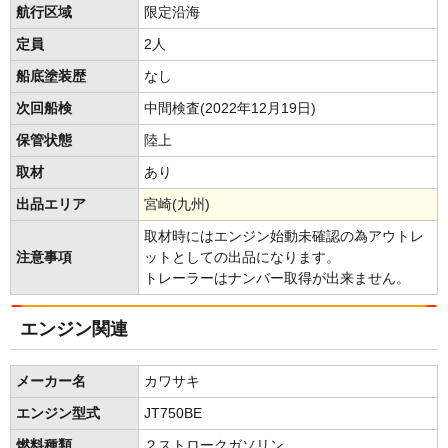
航行区域
限定沿海
定員
2人
船底塗装歴
なし
次回船検
中間検査(2022年12月19日)
保管状態
陸上
取材
あり
出品エリア
宮崎(九州)
取材時にはエンジン始動未確認の為アウトレ
注意事項
ットとしての出品になります。
トレーラーはナンバー取得が出来ません。
エンジン関連
メーカー名
カワサキ
エンジン型式
JT750BE
燃料種類
２ストロークガソリン