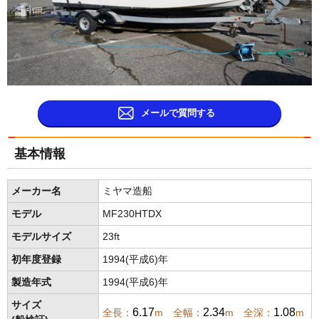
メールで質問する
基本情報
メーカー名
ミヤマ造船
モデル
MF230HTDX
モデルサイズ
23ft
初年度登録
1994(平成6)年
製造年式
1994(平成6)年
サイズ
6.17
2.34
1.08
全長：
m 全幅：
m 全深：
m