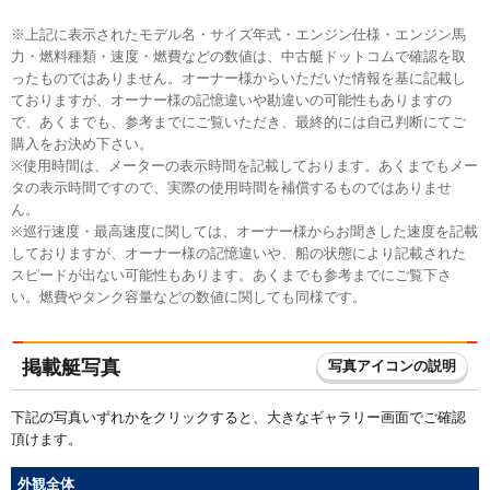
※上記に表示されたモデル名・サイズ年式・エンジン仕様・エンジン馬
力・燃料種類・速度・燃費などの数値は、中古艇ドットコムで確認を取
ったものではありません。オーナー様からいただいた情報を基に記載し
ておりますが、オーナー様の記憶違いや勘違いの可能性もありますの
で、あくまでも、参考までにご覧いただき、最終的には自己判断にてご
購入をお決め下さい。
※使用時間は、メーターの表示時間を記載しております。あくまでもメー
タの表示時間ですので、実際の使用時間を補償するものではありませ
ん。
※巡行速度・最高速度に関しては、オーナー様からお聞きした速度を記載
しておりますが、オーナー様の記憶違いや、船の状態により記載された
スピードが出ない可能性もあります。あくまでも参考までにご覧下さ
い。燃費やタンク容量などの数値に関しても同様です。
掲載艇写真
写真アイコンの説明
下記の写真いずれかをクリックすると、大きなギャラリー画面でご確認
頂けます。
外観全体