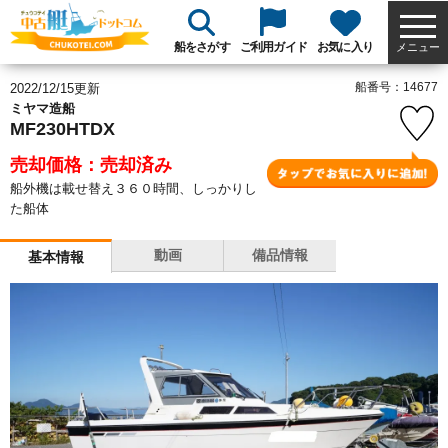
船をさがす
ご利用ガイド
お気に入り
メニュー
船番号：14677
2022/12/15更新
ミヤマ造船
MF230HTDX
売却価格：売却済み
船外機は載せ替え３６０時間、しっかりし
た船体
動画
備品情報
基本情報