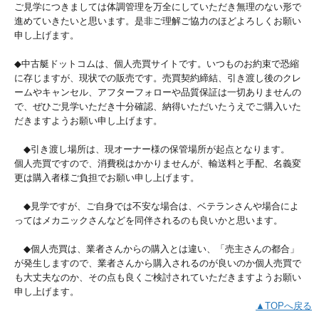
ご見学につきましては体調管理を万全にしていただき無理のない形で
進めていきたいと思います。是非ご理解ご協力のほどよろしくお願い
申し上げます。
◆中古艇ドットコムは、個人売買サイトです。いつものお約束で恐縮
に存じますが、現状での販売です。売買契約締結、引き渡し後のクレ
ームやキャンセル、アフターフォローや品質保証は一切ありませんの
で、ぜひご見学いただき十分確認、納得いただいたうえでご購入いた
だきますようお願い申し上げます。
◆引き渡し場所は、現オーナー様の保管場所が起点となります。
個人売買ですので、消費税はかかりませんが、輸送料と手配、名義変
更は購入者様ご負担でお願い申し上げます。
◆見学ですが、ご自身では不安な場合は、ベテランさんや場合によ
ってはメカニックさんなどを同伴されるのも良いかと思います。
◆個人売買は、業者さんからの購入とは違い、「売主さんの都合」
が発生しますので、業者さんから購入されるのが良いのか個人売買で
も大丈夫なのか、その点も良くご検討されていただきますようお願い
申し上げます。
▲TOPへ戻る