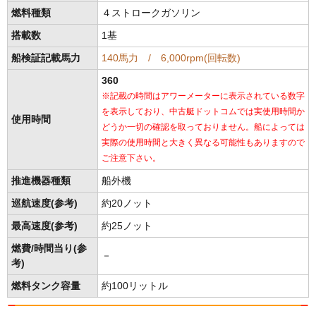
燃料種類
４ストロークガソリン
搭載数
1基
船検証記載馬力
140馬力 / 6,000rpm(回転数)
360
※記載の時間はアワーメーターに表示されている数字
を表示しており、中古艇ドットコムでは実使用時間か
使用時間
どうか一切の確認を取っておりません。船によっては
実際の使用時間と大きく異なる可能性もありますので
ご注意下さい。
推進機器種類
船外機
巡航速度(参考)
約20ノット
最高速度(参考)
約25ノット
燃費/時間当り(参
－
考)
燃料タンク容量
約100リットル