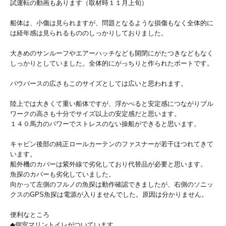
試運転の動画もあります（取材時１１月上旬）
船体は、小傷は見られますが、問題となるような損傷もなく全体的に
は経年感は見られるもののしっかりしておりました。
大きめのサンルーフやエアーハッチなども開閉にがたつきなどもなく
しっかりとしていました。全体的にがっちりと作られたボートです。
バウバースの広さもこのサイズとしては広いと思われます。
陸上では大きくて重い船体ですが、浮かべると安定感につながりブル
ワークの高さも十分でサイズ以上の安定感だと思います。
１４０馬力のパワーでストレスのない操船ができると思います。
キャビン後部の純正ロールカーテンのファスナーが若干ほつれてきて
います。
船外機のカバーは紫外線で劣化しており代替品が必要と思います。
魚探のカバーも劣化していました。
向かって左側のフルノの魚探は動作確認できましたが、右側のソニッ
クスのGPS魚探は電源が入りませんでした。原因は分かりません。
便利なところ
◆個室マリントイレがついています。