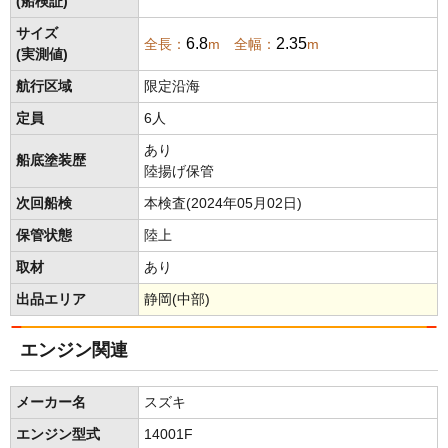
(船検証)
サイズ
6.8
2.35
全長：
m 全幅：
m
(実測値)
航行区域
限定沿海
定員
6人
あり
船底塗装歴
陸揚げ保管
次回船検
本検査(2024年05月02日)
保管状態
陸上
取材
あり
出品エリア
静岡(中部)
エンジン関連
メーカー名
スズキ
エンジン型式
14001F