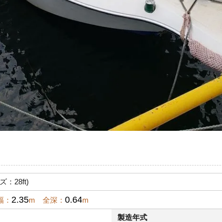
ズ：28ft)
2.35
0.64
幅：
m 全深：
m
製造年式