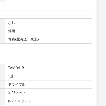
なし
係留
青森(北海道・東北)
TAMD41B
1基
ドライブ艇
約26ノット
約200リットル