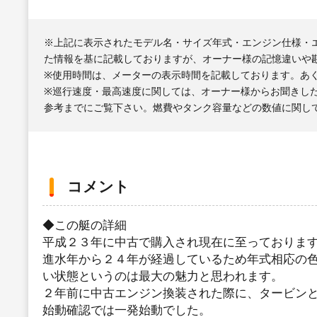
※上記に表示されたモデル名・サイズ年式・エンジン仕様・
た情報を基に記載しておりますが、オーナー様の記憶違いや
※使用時間は、メーターの表示時間を記載しております。あ
※巡行速度・最高速度に関しては、オーナー様からお聞きし
参考までにご覧下さい。燃費やタンク容量などの数値に関し
コメント
◆この艇の詳細
平成２３年に中古で購入され現在に至っておりま
進水年から２４年が経過しているため年式相応の
い状態というのは最大の魅力と思われます。
２年前に中古エンジン換装された際に、タービン
始動確認では一発始動でした。