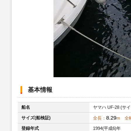
基本情報
船名
ヤマハ UF-28 (サイ
8.29
サイズ(船検証)
全長：
m 全
登録年式
1994(平成6)年