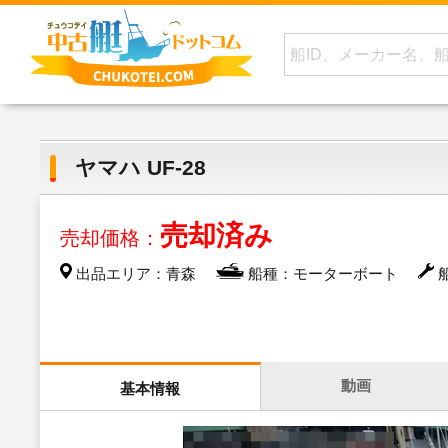
ヤマハ UF-28
売却済み
売却価格：
出品エリア：青森
船種：モーターボート
船
動画
基本情報