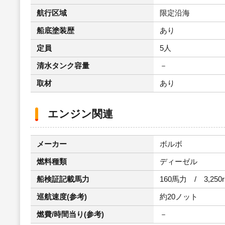
航行区域
限定沿海
船底塗装歴
あり
定員
5人
清水タンク容量
－
取材
あり
エンジン関連
メーカー
ボルボ
燃料種類
ディーゼル
船検証記載馬力
160馬力 / 3,250
巡航速度(参考)
約20ノット
燃費/時間当り(参考)
－