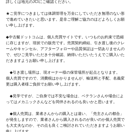
詳しくは地元のJCIにご確認ください。
★ご見学につきましては体調管理を万全にしていただき無理のない形
で進めていきたいと思います。是非ご理解ご協力のほどよろしくお願
い申し上げます。
◆中古艇ドットコムは、個人売買サイトです。いつものお約束で恐縮
に存じますが、現状での販売です。売買契約締結、引き渡し後のクレ
ームやキャンセル、アフターフォローや品質保証は一切ありませんの
で、ぜひご見学いただき十分確認、納得いただいたうえでご購入いた
だきますようお願い申し上げます。
◆引き渡し場所は、現オーナー様の保管場所が起点となります。
個人売買ですので、消費税はかかりませんが、輸送料と手配、名義変
更は購入者様ご負担でお願い申し上げます。
◆見学ですが、ご自身では不安な場合は、ベテランさんや場合によ
ってはメカニックさんなどを同伴されるのも良いかと思います。
◆個人売買は、業者さんからの購入とは違い、「売主さんの都合」
が発生しますので、業者さんから購入されるのが良いのか個人売買で
も大丈夫なのか、その点も良くご検討されていただきますようお願い
申し上げます。