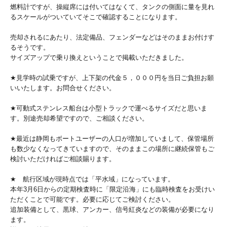
燃料計ですが、操縦席には付いてはなくて、タンクの側面に量を見れ
るスケールがついていてそこで確認することになります。
売却されるにあたり、法定備品、フェンダーなどはそのままお付けす
るそうです。
サイズアップで乗り換えということで掲載いただきました。
★見学時の試乗ですが、上下架の代金５，０００円を当日ご負担お願
いいたします。お問合せください。
★可動式ステンレス船台は小型トラックで運べるサイズだと思いま
す。別途売却希望ですので、ご相談ください。
★最近は静岡もボートユーザーの人口が増加していまして、保管場所
も数少なくなってきていますので、そのままこの場所に継続保管もご
検討いただければご相談賜ります。
★ 航行区域が現時点では「平水域」になっています。
本年3月6日からの定期検査時に「限定沿海」にも臨時検査をお受けい
ただくことで可能です。必要に応じてご検討ください。
追加装備として、黒球、アンカー、信号紅炎などの装備が必要になり
ます。