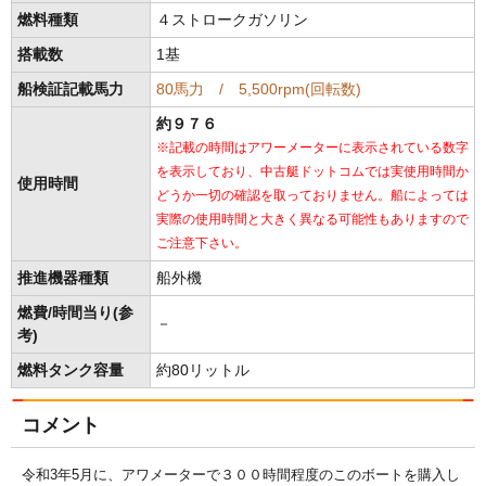
燃料種類
４ストロークガソリン
搭載数
1基
船検証記載馬力
80馬力 / 5,500rpm(回転数)
約９７６
※記載の時間はアワーメーターに表示されている数字
を表示しており、中古艇ドットコムでは実使用時間か
使用時間
どうか一切の確認を取っておりません。船によっては
実際の使用時間と大きく異なる可能性もありますので
ご注意下さい。
推進機器種類
船外機
燃費/時間当り(参
－
考)
燃料タンク容量
約80リットル
コメント
令和3年5月に、アワメーターで３００時間程度のこのボートを購入し