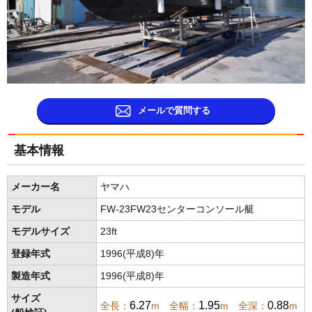
メールで質問する
基本情報
メーカー名
ヤマハ
モデル
FW-23FW23センターコンソール艇
モデルサイズ
23ft
登録年式
1996(平成8)年
製造年式
1996(平成8)年
サイズ
6.27
1.95
0.88
全長：
m 全幅：
m 全深：
m