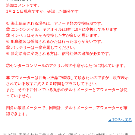
追加コメントです。
3月２１日現在ですが、確認した部分です
① 海上係留される場合は、アノード類の交換時期です。
② エンジンオイル、ギアオイルは昨年10月に交換してあります
③ インペラはそろそろ交換した方が良いと思います。
④ 船底塗装は係留されるかたは行ったほうが良いです。
⑤ バッテリーは一度充電してください。
⑥ 限定沿海に変更される方は、信号紅煙の追加が必要です。
⑦センターコンソールのアクリル製の小窓がふたつに割れています。
⑧ アワメーターは四角い液晶で確認して頂きたいのですが、現在表示
されている数字に約３００時間をプラスして下さい。
また、その下に付いている丸形のチルトメーターとアワメーターは使
っていません。
四角い液晶メーターで、回転計、チルトメーター、アワメーターが確
認できます。
▲TOPへ戻る
※上記に表示されたモデル名・サイズ年式・エンジン仕様・エンジン馬