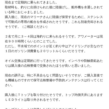
現在まで定期的に乗られてきました。
取材時も、釣りに出掛けられた後に陸揚げし、船外機を水通しされて
いる時におじゃましました。
購入後に、現在のマリーナさんに陸揚げ保管するために、ステンレス
で可動式の専用の船台を作成されたそうです。これも別途売却される
そうです。（ご相談ください）
２名で月に３～４回は海釣りに来られるそうです。アワメーターは現
在９００時間くらいとのことでした。
ただし、平水域でのポイントが近く釣り中はアイドリングが主なので
１日のガソリン消費量も２０リットルくらいだそうです。
オイル交換は定期的に行ってきたそうです。インペラや防触亜鉛あた
りは購入後の点検整備で交換されたほうが良いと思いました。
現在の調子は、特に不具合もなく問題ないそうですが、ご購入直後で
も機械ものですので保守点検整備や予防的メンテナンスは行ってくだ
さい。
購入後にＴトップを取り付けたそうです。トップ内側天井にあります
ＬＥＤライトは取り外されるそうです。