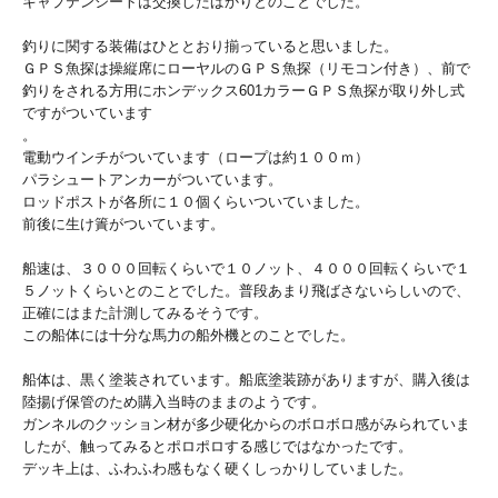
キャプテンシートは交換したばかりとのことでした。
釣りに関する装備はひととおり揃っていると思いました。
ＧＰＳ魚探は操縦席にローヤルのＧＰＳ魚探（リモコン付き）、前で
釣りをされる方用にホンデックス601カラーＧＰＳ魚探が取り外し式
ですがついています
。
電動ウインチがついています（ロープは約１００ｍ）
パラシュートアンカーがついています。
ロッドポストが各所に１０個くらいついていました。
前後に生け簀がついています。
船速は、３０００回転くらいで１０ノット、４０００回転くらいで１
５ノットくらいとのことでした。普段あまり飛ばさないらしいので、
正確にはまた計測してみるそうです。
この船体には十分な馬力の船外機とのことでした。
船体は、黒く塗装されています。船底塗装跡がありますが、購入後は
陸揚げ保管のため購入当時のままのようです。
ガンネルのクッション材が多少硬化からのボロボロ感がみられていま
したが、触ってみるとポロポロする感じではなかったです。
デッキ上は、ふわふわ感もなく硬くしっかりしていました。