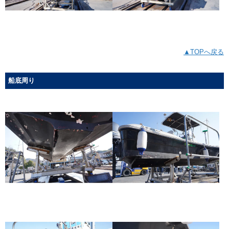
▲TOPへ戻る
船底周り