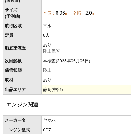
(船検証)
サイズ
6.96
2.0
全長：
m 全幅：
m
(予測値)
航行区域
平水
定員
8人
あり
船底塗装歴
陸上保管
次回船検
本検査(2023年06月06日)
保管状態
陸上
取材
あり
出品エリア
静岡(中部)
エンジン関連
メーカー名
ヤマハ
エンジン型式
6D7