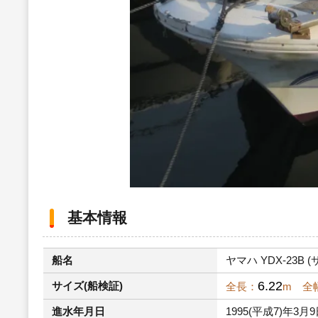
基本情報
船名
ヤマハ YDX-23B (
6.22
サイズ(船検証)
全長：
m 全
進水年月日
1995(平成7)年3月