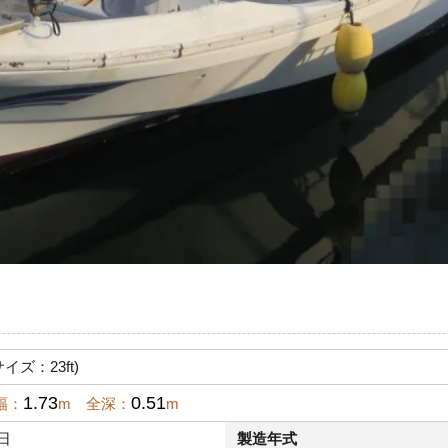
サイズ：23ft)
1.73
0.51
幅：
m 全深：
m
9日
製造年式