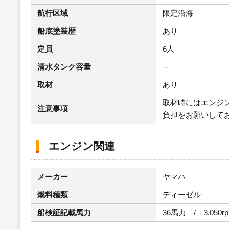
航行区域
限定沿海
船底塗装歴
あり
定員
6人
清水タンク容量
－
取材
あり
取材時にはエンジ
注意事項
負担をお願いして
エンジン関連
メーカー
ヤマハ
燃料種類
ディーゼル
船検証記載馬力
36馬力 / 3,050r