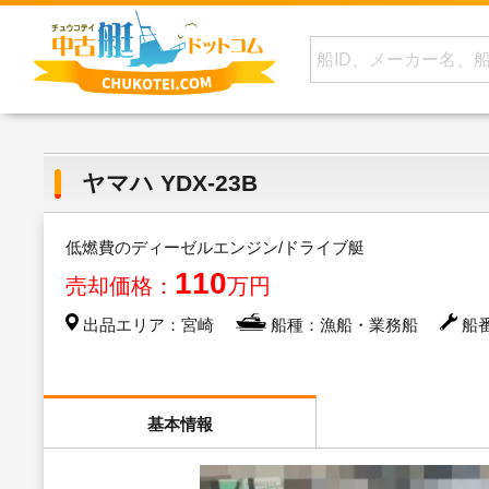
ヤマハ YDX-23B
低燃費のディーゼルエンジン/ドライブ艇
110
売却価格：
万円
出品エリア：宮崎
船種：漁船・業務船
船番
基本情報