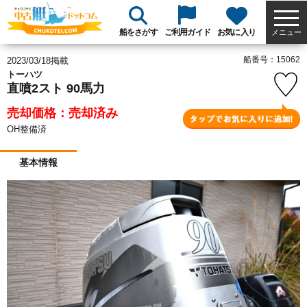
船をさがす
ご利用ガイド
お気に入り
メニュー
船番号：15062
2023/03/18掲載
トーハツ
直噴2スト 90馬力
売却価格：売却済み
OH整備済
基本情報