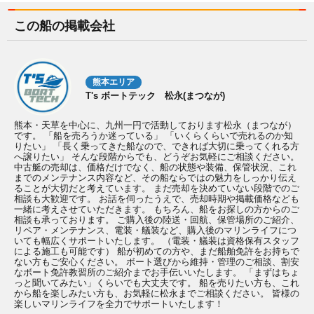
この船の掲載会社
熊本エリア
T's ボートテック 松永(まつなが)
熊本・天草を中心に、九州一円で活動しております松永（まつなが）
です。 「船を売ろうか迷っている」 「いくらくらいで売れるのか知
りたい」 「長く乗ってきた船なので、できれば大切に乗ってくれる方
へ譲りたい」 そんな段階からでも、どうぞお気軽にご相談ください。
中古艇の売却は、価格だけでなく、船の状態や装備、保管状況、これ
までのメンテナンス内容など、その船ならではの魅力をしっかり伝え
ることが大切だと考えています。 まだ売却を決めていない段階でのご
相談も大歓迎です。 お話を伺ったうえで、売却時期や掲載価格なども
一緒に考えさせていただきます。 もちろん、船をお探しの方からのご
相談も承っております。 ご購入後の陸送・回航、保管場所のご紹介、
リペア・メンテナンス、電装・艤装など、購入後のマリンライフにつ
いても幅広くサポートいたします。 （電装・艤装は資格保有スタッフ
による施工も可能です） 船が初めての方や、まだ船舶免許をお持ちで
ない方もご安心ください。 ボート選びから維持・管理のご相談、割安
なボート免許教習所のご紹介までお手伝いいたします。 「まずはちょ
っと聞いてみたい」くらいでも大丈夫です。 船を売りたい方も、これ
から船を楽しみたい方も、お気軽に松永までご相談ください。 皆様の
楽しいマリンライフを全力でサポートいたします！