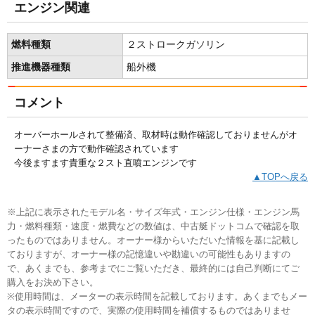
エンジン関連
燃料種類
２ストロークガソリン
推進機器種類
船外機
コメント
オーバーホールされて整備済、取材時は動作確認しておりませんがオ
ーナーさまの方で動作確認されています
今後ますます貴重な２スト直噴エンジンです
▲TOPへ戻る
※上記に表示されたモデル名・サイズ年式・エンジン仕様・エンジン馬
力・燃料種類・速度・燃費などの数値は、中古艇ドットコムで確認を取
ったものではありません。オーナー様からいただいた情報を基に記載し
ておりますが、オーナー様の記憶違いや勘違いの可能性もありますの
で、あくまでも、参考までにご覧いただき、最終的には自己判断にてご
購入をお決め下さい。
※使用時間は、メーターの表示時間を記載しております。あくまでもメー
タの表示時間ですので、実際の使用時間を補償するものではありませ