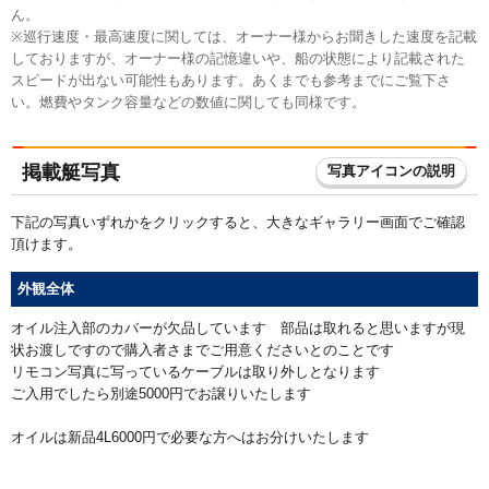
ん。
※巡行速度・最高速度に関しては、オーナー様からお聞きした速度を記載
しておりますが、オーナー様の記憶違いや、船の状態により記載された
スピードが出ない可能性もあります。あくまでも参考までにご覧下さ
い。燃費やタンク容量などの数値に関しても同様です。
掲載艇写真
写真アイコンの説明
下記の写真いずれかをクリックすると、大きなギャラリー画面でご確認
頂けます。
外観全体
オイル注入部のカバーが欠品しています 部品は取れると思いますが現
状お渡しですので購入者さまでご用意くださいとのことです
リモコン写真に写っているケーブルは取り外しとなります
ご入用でしたら別途5000円でお譲りいたします
オイルは新品4L6000円で必要な方へはお分けいたします