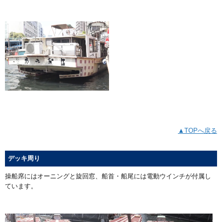
▲TOPへ戻る
デッキ周り
操船席にはオーニングと旋回窓、船首・船尾には電動ウインチが付属し
ています。