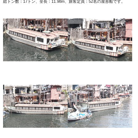
総トン数：17トン、全長：11.98m、旅客定員：52名の屋形船です。