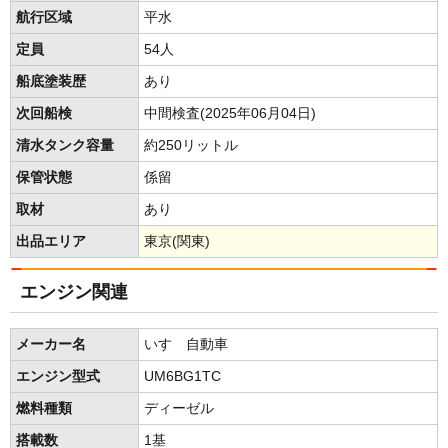
航行区域
平水
定員
54人
船底塗装歴
あり
次回船検
中間検査(2025年06月04日)
清水タンク容量
約250リットル
保管状態
係留
取材
あり
出品エリア
東京(関東)
エンジン関連
メーカー名
いすゞ自動車
エンジン型式
UM6BG1TC
燃料種類
ディーゼル
搭載数
1基