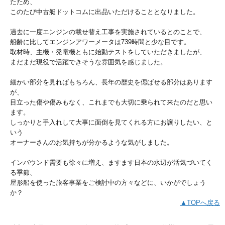
たため、
このたび中古艇ドットコムに出品いただけることとなりました。
過去に一度エンジンの載せ替え工事を実施されているとのことで、
船齢に比してエンジンアワーメータは739時間と少な目です。
取材時、主機・発電機ともに始動テストをしていただきましたが、
まだまだ現役で活躍できそうな雰囲気を感じました。
細かい部分を見ればもちろん、長年の歴史を偲ばせる部分はあります
が、
目立った傷や傷みもなく、これまでも大切に乗られて来たのだと思い
ます。
しっかりと手入れして大事に面倒を見てくれる方にお譲りしたい、と
いう
オーナーさんのお気持ちが分かるような気がしました。
インバウンド需要も徐々に増え、ますます日本の水辺が活気づいてく
る季節、
屋形船を使った旅客事業をご検討中の方々などに、いかがでしょう
か？
▲TOPへ戻る