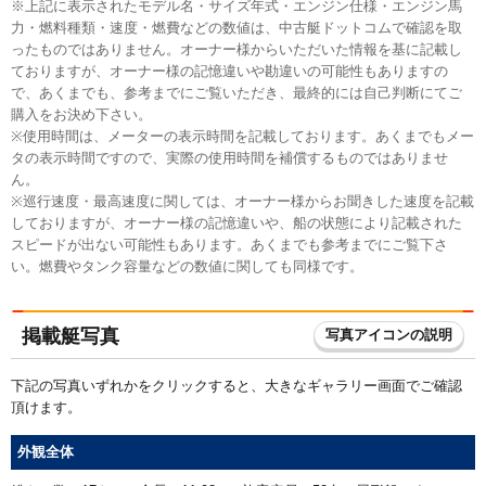
※上記に表示されたモデル名・サイズ年式・エンジン仕様・エンジン馬
力・燃料種類・速度・燃費などの数値は、中古艇ドットコムで確認を取
ったものではありません。オーナー様からいただいた情報を基に記載し
ておりますが、オーナー様の記憶違いや勘違いの可能性もありますの
で、あくまでも、参考までにご覧いただき、最終的には自己判断にてご
購入をお決め下さい。
※使用時間は、メーターの表示時間を記載しております。あくまでもメー
タの表示時間ですので、実際の使用時間を補償するものではありませ
ん。
※巡行速度・最高速度に関しては、オーナー様からお聞きした速度を記載
しておりますが、オーナー様の記憶違いや、船の状態により記載された
スピードが出ない可能性もあります。あくまでも参考までにご覧下さ
い。燃費やタンク容量などの数値に関しても同様です。
掲載艇写真
写真アイコンの説明
下記の写真いずれかをクリックすると、大きなギャラリー画面でご確認
頂けます。
外観全体