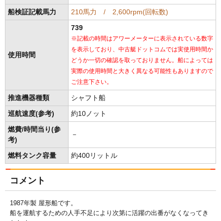
船検証記載馬力
210馬力 / 2,600rpm(回転数)
739
※記載の時間はアワーメーターに表示されている数字
を表示しており、中古艇ドットコムでは実使用時間か
使用時間
どうか一切の確認を取っておりません。船によっては
実際の使用時間と大きく異なる可能性もありますので
ご注意下さい。
推進機器種類
シャフト船
巡航速度(参考)
約10ノット
燃費/時間当り(参
－
考)
燃料タンク容量
約400リットル
コメント
1987年製 屋形船です。
船を運航するための人手不足により次第に活躍の出番がなくなってき