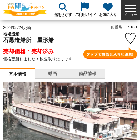
船をさがす
ご利用ガイド
お気に入り
メニュー
船番号：15180
2024/05/24更新
地場造船
石黒造船所 屋形船
売却価格：売却済み
価格更新しました！検査取りたてです
動画
備品情報
基本情報