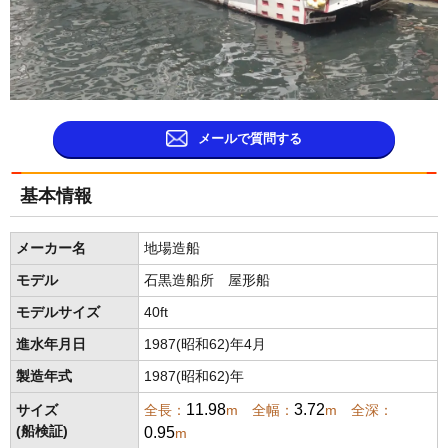
メールで質問する
基本情報
メーカー名
地場造船
モデル
石黒造船所 屋形船
モデルサイズ
40ft
進水年月日
1987(昭和62)年4月
製造年式
1987(昭和62)年
11.98
3.72
サイズ
全長：
m 全幅：
m 全深：
0.95
(船検証)
m