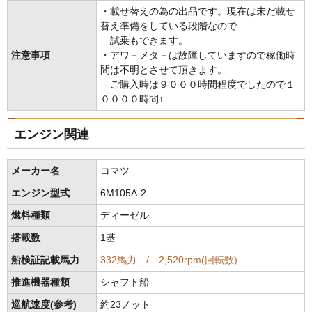
・載せ替えの為の出品です。現在は未だ載せ
替え準備をしている段階なので
試乗もできます。
注意事項
・アワ－メタ－は故障していますので稼働時
間は不明とさせて頂きます。
ご購入時は９０００時間程度でしたので１
００００時間↑
エンジン関連
メーカー名
コマツ
エンジン型式
6M105A-2
燃料種類
ディーゼル
搭載数
1基
船検証記載馬力
332馬力 / 2,520rpm(回転数)
推進機器種類
シャフト船
巡航速度(参考)
約23ノット