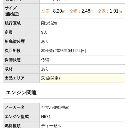
サイズ
8.20
2.48
1.01
全長：
m 全幅：
m 全深：
m
(船検証)
航行区域
限定沿海
定員
9人
船底塗装歴
あり
次回船検
本検査(2026年04月24日)
保管状態
係留
取材
あり
出品エリア
茨城(関東)
エンジン関連
メーカー名
ヤマハ発動機㈱
エンジン型式
N571
燃料種類
ディーゼル