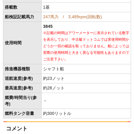
搭載数
1基
船検証記載馬力
247馬力 / 3,489rpm(回転数)
3845
※記載の時間はアワーメーターに表示されている数字
を表示しており、中古艇ドットコムでは実使用時間か
使用時間
どうか一切の確認を取っておりません。船によっては
実際の使用時間と大きく異なる可能性もありますので
ご注意下さい。
推進機器種類
シャフト船
巡航速度(参考)
約23ノット
最高速度(参考)
約28ノット
燃費/時間当り(参
－
考)
燃料タンク容量
約300リットル
コメント