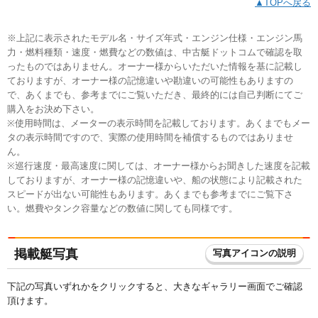
▲TOPへ戻る
※上記に表示されたモデル名・サイズ年式・エンジン仕様・エンジン馬
力・燃料種類・速度・燃費などの数値は、中古艇ドットコムで確認を取
ったものではありません。オーナー様からいただいた情報を基に記載し
ておりますが、オーナー様の記憶違いや勘違いの可能性もありますの
で、あくまでも、参考までにご覧いただき、最終的には自己判断にてご
購入をお決め下さい。
※使用時間は、メーターの表示時間を記載しております。あくまでもメー
タの表示時間ですので、実際の使用時間を補償するものではありませ
ん。
※巡行速度・最高速度に関しては、オーナー様からお聞きした速度を記載
しておりますが、オーナー様の記憶違いや、船の状態により記載された
スピードが出ない可能性もあります。あくまでも参考までにご覧下さ
い。燃費やタンク容量などの数値に関しても同様です。
掲載艇写真
写真アイコンの説明
下記の写真いずれかをクリックすると、大きなギャラリー画面でご確認
頂けます。