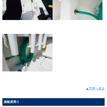
▲TOPへ戻る
操船席周り