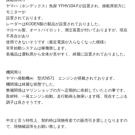
ヤマハ（ホンデックス）魚探 YFHV104-Fが設置され、操船席前方に
モニターが
設置されております。
レーダーはKODEN製の製品が設置されておりました。
マロール製、オートパイロット、潮立装置が付いておりますが、現在
不具合があり
使用できないそうです（最近電源が入らなくなった模様）
非常始動システムは稼働致します。
装備品は運転席から全体が見やすく、綺麗に設置されておりました。
機関周り
ヤマハ発動機㈱ 型式N571 エンジンが搭載されております。
機関場は綺麗な状態でした。
整備関係はマリンショップの方へ定期的に依頼していたとの事です。
取材時、一発エンジン始動。走行動画も御座います様、現在すこぶる
調子は良さそうです。
中古と言う特性上、契約時は現物有姿での販売引き渡しとなりますの
で、現物確認等をお願い致します。