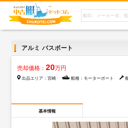
アルミ バスボート
20
売却価格：
万円
出品エリア：宮崎
船種：モーターボート
船
基本情報