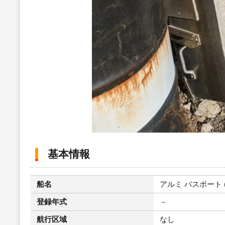
基本情報
船名
アルミ バスボート (
登録年式
－
航行区域
なし