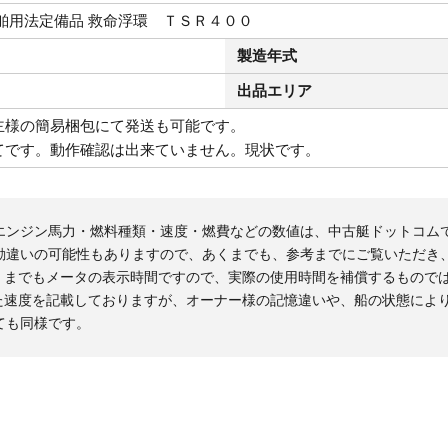
舶用法定備品 救命浮環 ＴＳＲ４００
製造年式
出品エリア
主様の簡易梱包にて発送も可能です。
てです。動作確認は出来ていません。現状です。
エンジン馬力・燃料種類・速度・燃費などの数値は、中古艇ドットコム
勘違いの可能性もありますので、あくまでも、参考までにご覧いただき
くまでもメータの表示時間ですので、実際の使用時間を補償するもので
た速度を記載しておりますが、オーナー様の記憶違いや、船の状態によ
ても同様です。