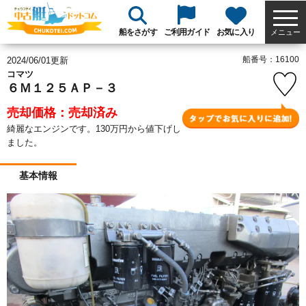
船をさがす
ご利用ガイド
お気に入り
メニュー
船番号：16100
2024/06/01更新
コマツ
６Ｍ１２５ＡＰ－３
売却価格：売却済み
綺麗なエンジンです。130万円から値下げし
ました。
基本情報