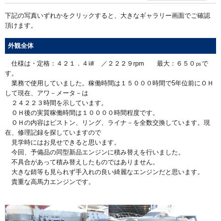
下記の写真いずれかをクリックすると、大きなギャラリー画面でご確認
頂けます。
外観全体
仕様は・定格：４２１．４㎾ ／２２２９rpm 最大：６５０㎰で
す。
業務で使用していました。稼働時間は１５０００時間で5年位前にＯＨ
して現在、アワ－メータ－は
２４２２３時間を示しています。
ＯＨ後の実質稼働時間は１００００時間程度です。
ＯＨの内容はピストン、リング、ライナ－を全数交換しています。現
在、修理記録を探していますので
見学時にはお見せできると思います。
今回、予備品の同型新品エンジンに積み替えを行いました。
不具合があって積み替えしたものではありません。
大きな錆等も見られず手入れの良い綺麗なエンジンだと思います。
貴重な高馬力エンジンです。