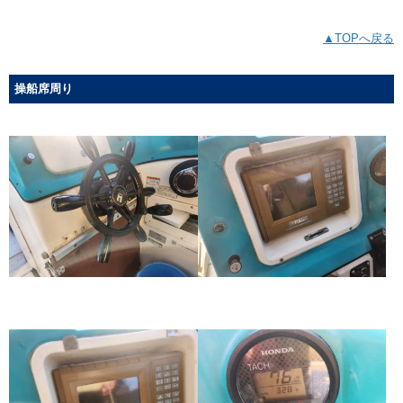
▲TOPへ戻る
操船席周り