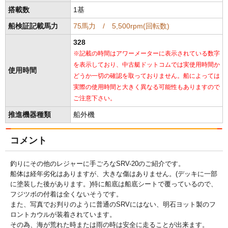
搭載数
1基
船検証記載馬力
75馬力 / 5,500rpm(回転数)
328
※記載の時間はアワーメーターに表示されている数字
を表示しており、中古艇ドットコムでは実使用時間か
使用時間
どうか一切の確認を取っておりません。船によっては
実際の使用時間と大きく異なる可能性もありますので
ご注意下さい。
推進機器種類
船外機
コメント
釣りにその他のレジャーに手ごろなSRV-20のご紹介です。
船体は経年劣化はありますが、大きな傷はありません。(デッキに一部
に塗装した後があります。)特に船底は船底シートで覆っているので、
フジツボの付着は全くないそうです。
また、写真でお判りのように普通のSRVにはない、明石ヨット製のフ
ロントカウルが装着されています。
その為、海が荒れた時または雨の時は安全に走ることが出来ます。