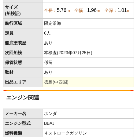
サイズ
5.76
1.96
1.01
全長：
m 全幅：
m 全深：
m
(船検証)
航行区域
限定沿海
定員
6人
船底塗装歴
あり
次回船検
本検査(2023年07月25日)
保管状態
係留
取材
あり
出品エリア
徳島(中四国)
エンジン関連
メーカー名
ホンダ
エンジン型式
BBAJ
燃料種類
４ストロークガソリン