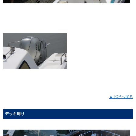
▲TOPへ戻る
デッキ周り