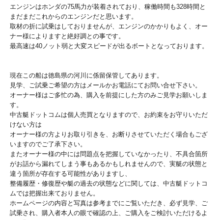
エンジンはホンダの75馬力が装着されており、稼働時間も328時間と
まだまだこれからのエンジンだと思います。
取材の折に試乗はしておりませんが、エンジンのかかりもよく、オー
ナー様によりますと絶好調との事です。
最高速は40ノット弱と大変スピードが出るボートとなっております。
現在この船は徳島県の河川に係留保管してあります。
見学、ご試乗ご希望の方はメールかお電話にてお問い合せ下さい。
オーナー様はご多忙の為、購入を前提にした方のみご見学お願いしま
す。
中古艇ドットコムは個人売買となりますので、お約束をお守りいただ
けない方は
オーナー様の方よりお取り引きを、お断りさせていただく場合もござ
いますのでご了承下さい。
またオーナー様の中には問題点を把握していなかったり、不具合箇所
がお話から漏れてしまう事もあるかもしれませんので、実艇の状態と
違う箇所が存在する可能性がありますし、
整備履歴・修復歴や艇の過去の状態などに関しては、中古艇ドットコ
ムでは把握出来ておりません。
ホームページの内容と写真は参考までにご覧いただき、必ず見学、ご
試乗され、購入者本人の眼で確認の上、ご購入をご検討いただけるよ