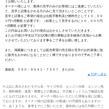
うお願いいたします。
オーナー様により、船体の見学のみのお客様にはご遠慮していただい
て、見学と試乗をされる方のみに見て頂きたいとこのことです。
見学と試乗をご希望の場合は出航手数料及び燃料代として１０，００
０円+消費税 が必要です。（結果として見学するのに１０，０００円
+消費税 が必要です）
この代金はお買い上げの場合はおかえしさせていただきます。
またお子様(小学生以下)の試乗の際の乗船は安全確保の見地からお断
りさせていただいております事をご了承をお願い致します。
また、掲載艇につきましては販売希望の売主様が見学のお約束後に急
に販売をおやめになることがごく稀ですがありますので予めご了承く
ださい。
連絡先 ０９０－９０４１－７５０７ きたがわ
▲TOPへ戻る
※上記に表示されたモデル名・サイズ年式・エンジン仕様・エンジン馬
力・燃料種類・速度・燃費などの数値は、中古艇ドットコムで確認を取
ったものではありません。オーナー様からいただいた情報を基に記載し
ておりますが、オーナー様の記憶違いや勘違いの可能性もありますの
で、あくまでも、参考までにご覧いただき、最終的には自己判断にてご