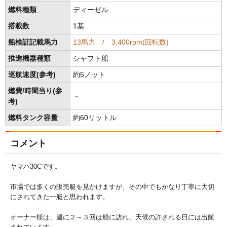
燃料種類
ディーゼル
搭載数
1基
船検証記載馬力
13馬力 / 3,400rpm(回転数)
推進機器種類
シャフト船
巡航速度(参考)
約5ノット
燃費/時間当り(参
－
考)
燃料タンク容量
約60リットル
コメント
ヤマハ30Cです。
市場では多くの販売艇を見かけますが、その中でもかなり丁寧に大切
にされてきた一艇と思われます。
オーナー様は、週に２～３回は船に訪れ、天候の許される日には出航