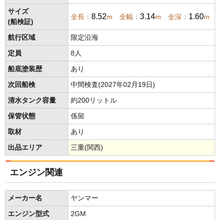
サイズ
8.52
3.14
1.60
全長：
m 全幅：
m 全深：
m
(船検証)
航行区域
限定沿海
定員
8人
船底塗装歴
あり
次回船検
中間検査(2027年02月19日)
清水タンク容量
約200リットル
保管状態
係留
取材
あり
出品エリア
三重(関西)
エンジン関連
メーカー名
ヤンマー
エンジン型式
2GM