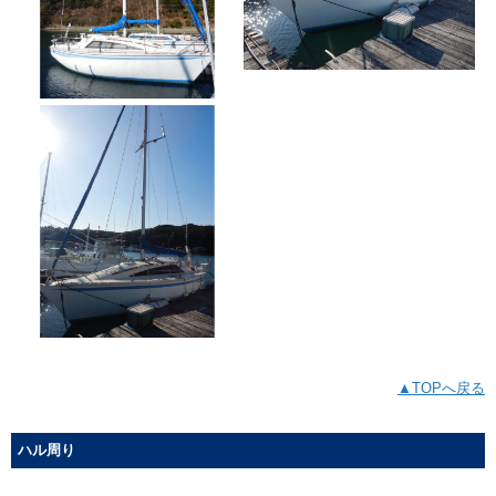
▲TOPへ戻る
ハル周り