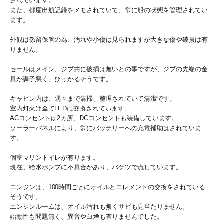
されています。
また、都度出航記録をメモされていて、常に船の状態を管理されてい
ます。
外観は係留保管の為、汚れや小傷は見られますが大きな傷や破損は有
りません。
セールはメイン、ジブ共に破損は無いとの事ですが、ジブの先端の金
具が調子悪く、ひっかるそうです。
キャビン内は、隅々まで清掃、整理されていて清潔です。
室内灯火は全てLEDに交換されています。
ACコンセントは2ヵ所、DCコンセントも装備しています。
ソーラーパネルにより、常にバッテリーへの充電補助はされていま
す。
個室マリントイレが有ります。
現在、給水ポンプに不具合があり、バケツで流しています。
エンジンは、100時間ごとにオイルとエレメントの交換をされている
そうです。
エンジンルームは、オイル汚れも無くサビも見当たりません。
始動性も問題無く、異音や白煙も有りませんでした。