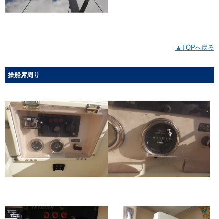
▲TOPへ戻る
操船席周り