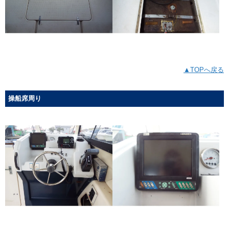
▲TOPへ戻る
操船席周り