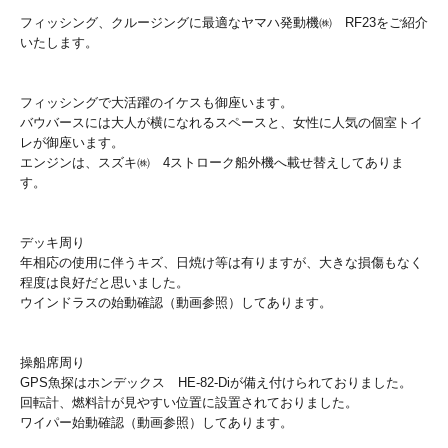
フィッシング、クルージングに最適なヤマハ発動機㈱ RF23をご紹介
いたします。
フィッシングで大活躍のイケスも御座います。
バウバースには大人が横になれるスペースと、女性に人気の個室トイ
レが御座います。
エンジンは、スズキ㈱ 4ストローク船外機へ載せ替えしてありま
す。
デッキ周り
年相応の使用に伴うキズ、日焼け等は有りますが、大きな損傷もなく
程度は良好だと思いました。
ウインドラスの始動確認（動画参照）してあります。
操船席周り
GPS魚探はホンデックス HE-82-Diが備え付けられておりました。
回転計、燃料計が見やすい位置に設置されておりました。
ワイパー始動確認（動画参照）してあります。