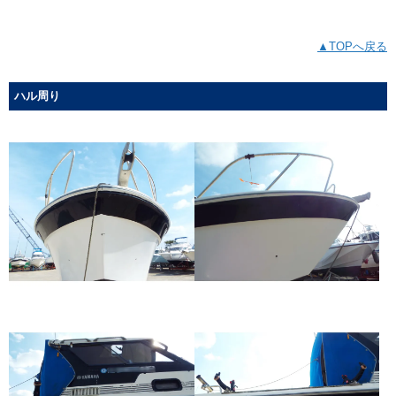
▲TOPへ戻る
ハル周り