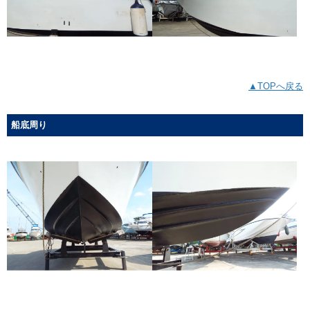
▲TOPへ戻る
船底周り