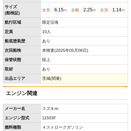
サイズ
6.15
2.25
1.14
全長：
m 全幅：
m 全深：
m
(船検証)
航行区域
限定沿海
定員
10人
船底塗装歴
あり
次回船検
本検査(2025年05月06日)
保管状態
陸上
取材
あり
出品エリア
茨城(関東)
エンジン関連
メーカー名
スズキ㈱
エンジン型式
11503F
燃料種類
４ストロークガソリン