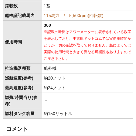
搭載数
1基
船検証記載馬力
115馬力 / 5,500rpm(回転数)
300
※記載の時間はアワーメーターに表示されている数字
を表示しており、中古艇ドットコムでは実使用時間か
使用時間
どうか一切の確認を取っておりません。船によっては
実際の使用時間と大きく異なる可能性もありますので
ご注意下さい。
推進機器種類
船外機
巡航速度(参考)
約20ノット
最高速度(参考)
約24ノット
燃費/時間当り(参
－
考)
燃料タンク容量
約150リットル
コメント