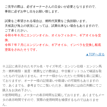
ご見学の際は、必ずオーナーさんの立会いが必要となりますので、
事前に必ずお申し出をお願い致します。
試乗をご希望される場合は、燃料代実費をご負担願います。
天候及び海上の状況によっては、試乗出来ない場合もありますので、
ご了承ください。
令和６年６月にエンジンオイル、オイルフィルター、ギアオイルを交
換、
令和７年７月にエンジンオイル、ギアオイル、インペラを交換し船底
塗装をされたそうです。
▲TOPへ戻る
※上記に表示されたモデル名・サイズ年式・エンジン仕様・エンジン馬
力・燃料種類・速度・燃費などの数値は、中古艇ドットコムで確認を取
ったものではありません。オーナー様からいただいた情報を基に記載し
ておりますが、オーナー様の記憶違いや勘違いの可能性もありますの
で、あくまでも、参考までにご覧いただき、最終的には自己判断にてご
購入をお決め下さい。
※使用時間は、メーターの表示時間を記載しております。あくまでもメー
タの表示時間ですので、実際の使用時間を補償するものではありませ
ん。