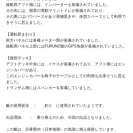
操船席アフト側には、インバーターも装備されていました。
その先には、個室の電動マリントイレが装備されており、
その奥にはバウバースがあり荷物置きや、休憩スペースとして利用で
きそうに思えました。
【運転席まわり】
前方パネルには各種メーター類が装備されていました。
操船席パネル上部にはFURUNO製のGPS魚探が装備されていました。
【後部デッキ】
アフトデッキ中央には、イケスが装備されており、アフト側にはエン
ジンカバーがあり、
このエンジンカバーを椅子やテーブルとしての利用も出来そうに思え
ました。
トランサム側にはスパンカーを装備していました。
艇の使用状況 ： 釣り に使用されていたようです。
出品理由 ： 乗り換えのため、今回の出品となりました。
この艇は、兵庫県内（日本海側）の漁港に海上係留しています。