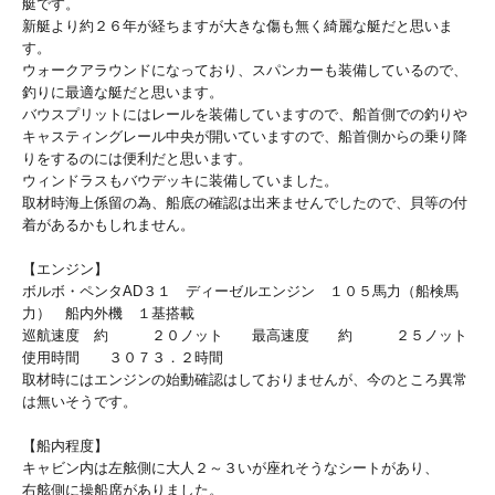
艇です。
新艇より約２６年が経ちますが大きな傷も無く綺麗な艇だと思いま
す。
ウォークアラウンドになっており、スパンカーも装備しているので、
釣りに最適な艇だと思います。
バウスプリットにはレールを装備していますので、船首側での釣りや
キャスティングレール中央が開いていますので、船首側からの乗り降
りをするのには便利だと思います。
ウィンドラスもバウデッキに装備していました。
取材時海上係留の為、船底の確認は出来ませんでしたので、貝等の付
着があるかもしれません。
【エンジン】
ボルボ・ペンタAD３１ ディーゼルエンジン １０５馬力（船検馬
力） 船内外機 １基搭載
巡航速度 約 ２０ノット 最高速度 約 ２５ノット
使用時間 ３０７３．２時間
取材時にはエンジンの始動確認はしておりませんが、今のところ異常
は無いそうです。
【船内程度】
キャビン内は左舷側に大人２～３いが座れそうなシートがあり、
右舷側に操船席がありました。