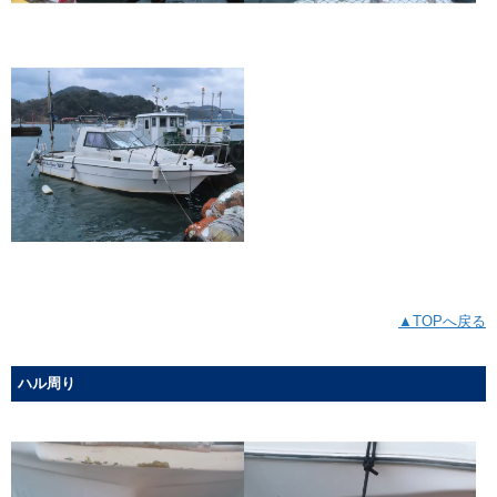
▲TOPへ戻る
ハル周り