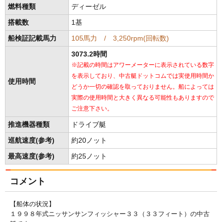
燃料種類
ディーゼル
搭載数
1基
船検証記載馬力
105馬力 / 3,250rpm(回転数)
3073.2時間
※記載の時間はアワーメーターに表示されている数字
を表示しており、中古艇ドットコムでは実使用時間か
使用時間
どうか一切の確認を取っておりません。船によっては
実際の使用時間と大きく異なる可能性もありますので
ご注意下さい。
推進機器種類
ドライブ艇
巡航速度(参考)
約20ノット
最高速度(参考)
約25ノット
コメント
【船体の状況】
１９９８年式ニッサンサンフィッシャー３３（３３フィート）の中古