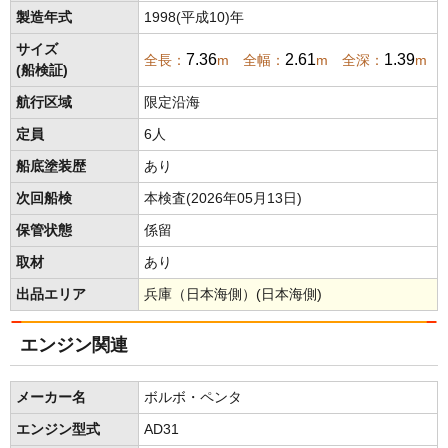
製造年式
1998(平成10)年
サイズ
7.36
2.61
1.39
全長：
m 全幅：
m 全深：
m
(船検証)
航行区域
限定沿海
定員
6人
船底塗装歴
あり
次回船検
本検査(2026年05月13日)
保管状態
係留
取材
あり
出品エリア
兵庫（日本海側）(日本海側)
エンジン関連
メーカー名
ボルボ・ペンタ
エンジン型式
AD31