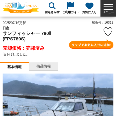
船をさがす
ご利用ガイド
お気に入り
メニュー
船番号：16312
2025/07/16更新
日産
サンフィッシャー 780Ⅱ
(FPS780S)
売却価格：売却済み
値下げしました。
備品情報
基本情報