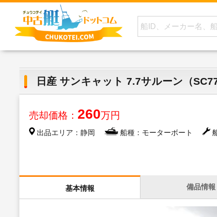
日産 サンキャット 7.7サルーン（SC77
260
売却価格：
万円
出品エリア：静岡
船種：モーターボート
船
備品情報
基本情報