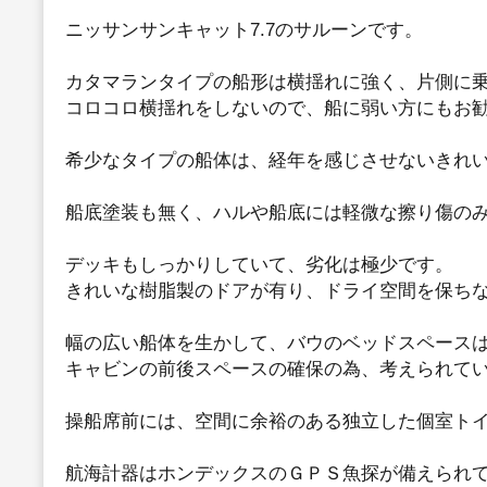
ニッサンサンキャット7.7のサルーンです。
カタマランタイプの船形は横揺れに強く、片側に
コロコロ横揺れをしないので、船に弱い方にもお
希少なタイプの船体は、経年を感じさせないきれ
船底塗装も無く、ハルや船底には軽微な擦り傷の
デッキもしっかりしていて、劣化は極少です。
きれいな樹脂製のドアが有り、ドライ空間を保ち
幅の広い船体を生かして、バウのベッドスペース
キャビンの前後スペースの確保の為、考えられて
操船席前には、空間に余裕のある独立した個室ト
航海計器はホンデックスのＧＰＳ魚探が備えられ