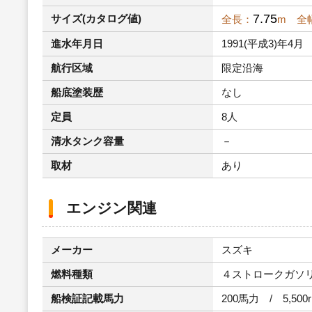
7.75
サイズ(カタログ値)
全長：
m 全
進水年月日
1991(平成3)年4月
航行区域
限定沿海
船底塗装歴
なし
定員
8人
清水タンク容量
－
取材
あり
エンジン関連
メーカー
スズキ
燃料種類
４ストロークガソ
船検証記載馬力
200馬力 / 5,500