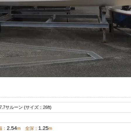
.7サルーン (サイズ：26ft)
2.54
1.25
幅：
m 全深：
m