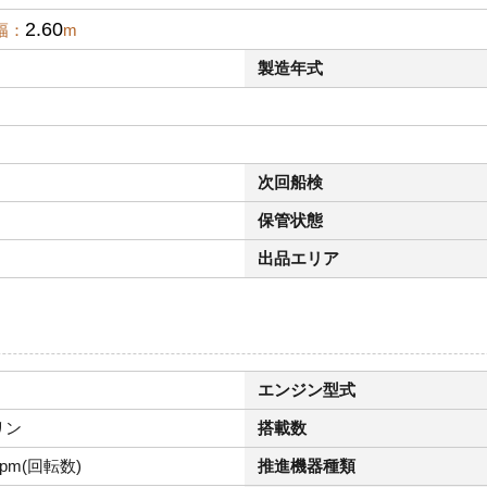
2.60
幅：
m
製造年式
次回船検
保管状態
出品エリア
エンジン型式
リン
搭載数
rpm(回転数)
推進機器種類