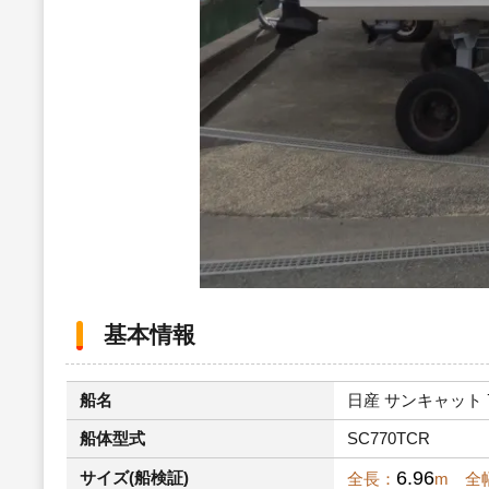
基本情報
船名
日産 サンキャット 7
船体型式
SC770TCR
6.96
サイズ(船検証)
全長：
m 全