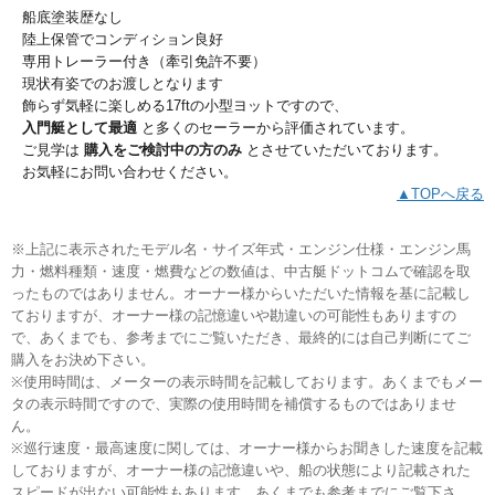
船底塗装歴なし
陸上保管でコンディション良好
専用トレーラー付き（牽引免許不要）
現状有姿でのお渡しとなります
飾らず気軽に楽しめる17ftの小型ヨットですので、
入門艇として最適
と多くのセーラーから評価されています。
ご見学は
購入をご検討中の方のみ
とさせていただいております。
お気軽にお問い合わせください。
▲TOPへ戻る
※上記に表示されたモデル名・サイズ年式・エンジン仕様・エンジン馬
力・燃料種類・速度・燃費などの数値は、中古艇ドットコムで確認を取
ったものではありません。オーナー様からいただいた情報を基に記載し
ておりますが、オーナー様の記憶違いや勘違いの可能性もありますの
で、あくまでも、参考までにご覧いただき、最終的には自己判断にてご
購入をお決め下さい。
※使用時間は、メーターの表示時間を記載しております。あくまでもメー
タの表示時間ですので、実際の使用時間を補償するものではありませ
ん。
※巡行速度・最高速度に関しては、オーナー様からお聞きした速度を記載
しておりますが、オーナー様の記憶違いや、船の状態により記載された
スピードが出ない可能性もあります。あくまでも参考までにご覧下さ