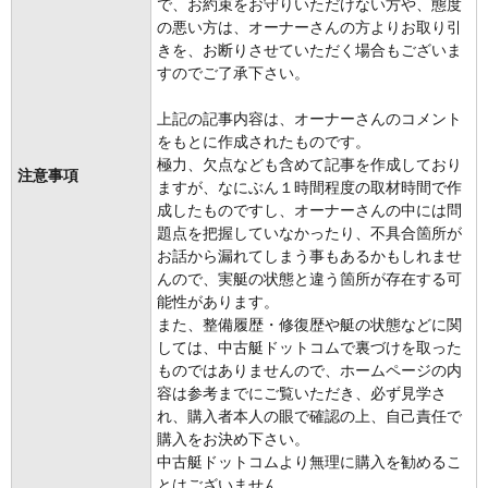
で、お約束をお守りいただけない方や、態度
の悪い方は、オーナーさんの方よりお取り引
きを、お断りさせていただく場合もございま
すのでご了承下さい。
上記の記事内容は、オーナーさんのコメント
をもとに作成されたものです。
極力、欠点なども含めて記事を作成しており
注意事項
ますが、なにぶん１時間程度の取材時間で作
成したものですし、オーナーさんの中には問
題点を把握していなかったり、不具合箇所が
お話から漏れてしまう事もあるかもしれませ
んので、実艇の状態と違う箇所が存在する可
能性があります。
また、整備履歴・修復歴や艇の状態などに関
しては、中古艇ドットコムで裏づけを取った
ものではありませんので、ホームページの内
容は参考までにご覧いただき、必ず見学さ
れ、購入者本人の眼で確認の上、自己責任で
購入をお決め下さい。
中古艇ドットコムより無理に購入を勧めるこ
とはございません。