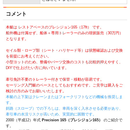
コメント
本艇は レストアベースのプレシジョン165（17ft） です。
船外機は付属せず、船体＋専用トレーラーのみの現状販売（30万円）
となります。
セイル類・ロープ類（シート・ハリヤード等）は状態確認および交換
を前提にお考えください。
小型ヨットのため、整備やパーツ交換のコストも比較的抑えやすく、
DIYで仕上げたい方に向いています。
牽引免許不要のトレーラー付きで保管・移動が容易です。
セーリング入門艇のベースとしてもおすすめです。ご見学は購入をご
検討の方のみでお願いいたします。
本艇の上下架はクレーンまたはフォークリフトなどの機械を推奨しま
す。
斜路（スロープ）での下ろしは、車両を深く入水させる必要があり、
牽引車の水没リスクが高いため、実質的に困難です。
2000（平成12）年式
Precision 165（プレシジョン165）
のご紹介で
す。