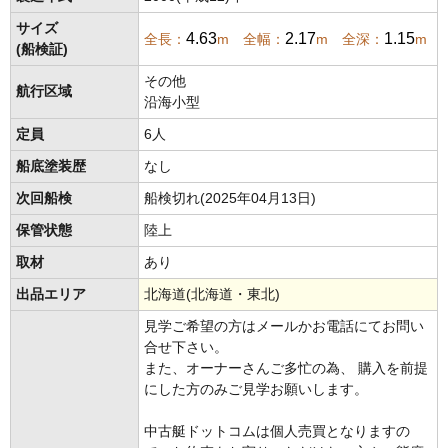
サイズ
4.63
2.17
1.15
全長：
m 全幅：
m 全深：
m
(船検証)
その他
航行区域
沿海小型
定員
6人
船底塗装歴
なし
次回船検
船検切れ(2025年04月13日)
保管状態
陸上
取材
あり
出品エリア
北海道(北海道・東北)
見学ご希望の方はメールかお電話にてお問い
合せ下さい。
また、オーナーさんご多忙の為、 購入を前提
にした方のみご見学お願いします。
中古艇ドットコムは個人売買となりますの