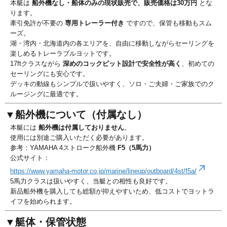
本艇は
船外機なし・船体のみの現状販売で、販売価格は30万円
とな
ります。
牽引免許が不要の
専用トレーラー付き
ですので、保管も移動もスム
ーズ。
湖・湾内・北海道内の各エリアを、自由に移動しながらセーリングを
楽しめるトレーラブルヨットです。
17ftクラスながら
深めのコックピット設計で安全性が高く
、初めての
セーリングにも安心です。
デッキの動線もシンプルで扱いやすく、ソロ・ご夫婦・ご家族でのク
ルージングに最適です。
▼船外機について（付属なし）
本艇には
船外機は付属しておりません
。
使用には別途ご購入いただく必要があります。
参考：YAMAHA 4ストローク船外機
F5（5馬力）
公式サイト：
https://www.yamaha-motor.co.jp/marine/lineup/outboard/4st/f5a/
5馬力クラスは扱いやすく、当艇との相性も良好です。
新品船外機を購入しても総額が抑えやすいため、低コストでヨットラ
イフを始められます。
▼艇体・保管状態