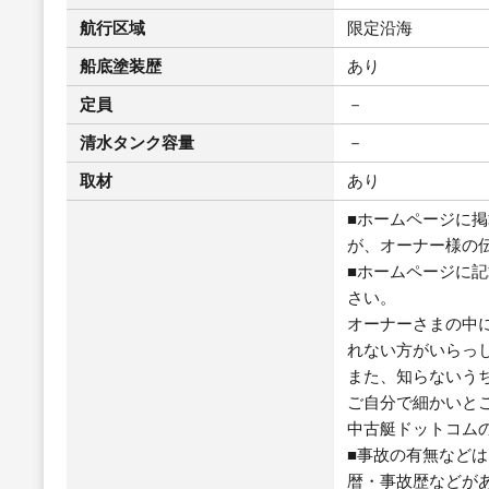
航行区域
限定沿海
船底塗装歴
あり
定員
－
清水タンク容量
－
取材
あり
■ホームページに
が、オーナー様の
■ホームページに
さい。
オーナーさまの中
れない方がいらっ
また、知らないう
ご自分で細かいと
中古艇ドットコム
■事故の有無など
暦・事故歴などが