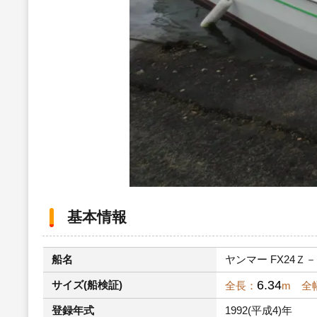
基本情報
船名
ヤンマー FX24Ｚ－
6.34
サイズ(船検証)
全長：
m 全
登録年式
1992(平成4)年