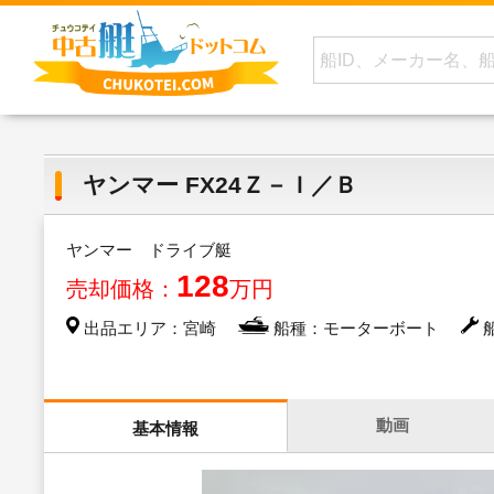
ヤンマー FX24Ｚ－Ｉ／Ｂ
ヤンマー ドライブ艇
128
売却価格：
万円
出品エリア：宮崎
船種：モーターボート
船
動画
基本情報