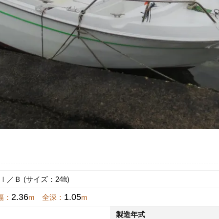
Ｉ／Ｂ (サイズ：24ft)
2.36
1.05
幅：
m 全深：
m
製造年式