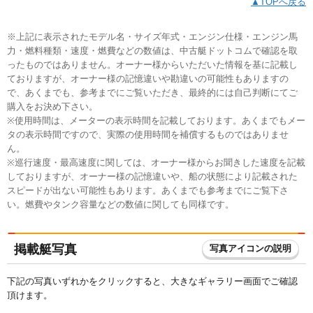
▲TOPへ戻る
※上記に表示されたモデル名・サイズ年式・エンジン仕様・エンジン馬
力・燃料種類・速度・燃費などの数値は、中古艇ドットコムで確認を取
ったものではありません。オーナー様からいただいた情報を基に記載し
ておりますが、オーナー様の記憶違いや勘違いの可能性もありますの
で、あくまでも、参考までにご覧いただき、最終的には自己判断にてご
購入をお決め下さい。
※使用時間は、メーターの表示時間を記載しております。あくまでもメー
タの表示時間ですので、実際の使用時間を補償するものではありませ
ん。
※巡行速度・最高速度に関しては、オーナー様からお聞きした速度を記載
しておりますが、オーナー様の記憶違いや、船の状態により記載された
スピードが出ない可能性もあります。あくまでも参考までにご覧下さ
い。燃費やタンク容量などの数値に関しても同様です。
掲載艇写真
写真アイコンの説明
下記の写真いずれかをクリックすると、大きなギャラリー画面でご確認
頂けます。