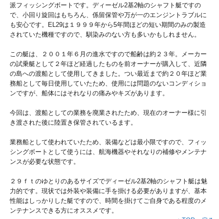
派フィッシングボートです。ディーゼル2基2軸のシャフト艇ですの
で、小回り旋回はもちろん、係留保管や万が一のエンジントラブルに
も安心です。EL29は１９９９年から5年間ほどの短い期間のみの製造
されていた機種ですので、馴染みのない方も多いかもしれません。
この艇は、２００１年６月の進水ですので船齢は約２３年。メーカー
の試乗艇として２年ほど経過したものを前オーナーが購入して、近隣
の島への渡船として使用してきました。つい最近まで約２０年ほど業
務船として毎日使用していたため、使用には問題のないコンディショ
ンですが、船体にはそれなりの痛みやキズがあります。
今回は、渡船としての業務を廃業されたため、現在のオーナー様に引
き渡された後に陸置き保管されているます。
業務船として使われていたため、装備などは最小限ですので、フィッ
シングボートとして使うには、航海機器やそれなりの補修やメンテナ
ンスが必要な状態です。
２９ｆｔのゆとりのあるサイズでディーゼル2基2軸のシャフト艇は魅
力的です。現状では外装や装備に手を掛ける必要がありますが、基本
性能はしっかりした艇ですので、時間を掛けてご自身である程度のメ
ンテナンスできる方にオススメです。