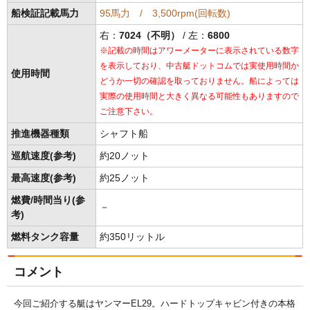
船検証記載馬力
95馬力 / 3,500rpm(回転数)
右：
7024（不明）
/ 左：
6800
※記載の時間はアワーメーターに表示されている数字
を表示しており、中古艇ドットコムでは実使用時間か
使用時間
どうか一切の確認を取っておりません。船によっては
実際の使用時間と大きく異なる可能性もありますので
ご注意下さい。
推進機器種類
シャフト船
巡航速度(参考)
約20ノット
最高速度(参考)
約25ノット
燃費/時間当り(参
－
考)
燃料タンク容量
約350リットル
コメント
今回ご紹介する艇はヤンマーEL29。ハードトップキャビン付きの本格