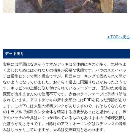
▲TOPへ戻る
デッキ周り
実用には問題はなさそうですがデッキは全体的にキズが多く、気持ちよ
く楽しむためにはそれなりの補修が必要な状態です。バウのスカイハッ
チは通常ヒンジで開く構造ですが、周囲をコーキングで固められて開か
ないようになっていました。おそらく過去に雨漏りなどがあったようで
す。キャビンの上部に取り付けられているレーダーは、旧型のため名義
変更が出来ませんので使用不可です。赤色のラインテープは手塗り塗装
されています。アフトデッキの床中央部分にはFRPを切った形跡があり
ます。この下には大型の燃料タンクがありますので、おそらくなんらか
のトラブルで燃料タンク全体を確認する必要があったと思われます。床
下のハッチの金具はいくつか壊れているものもありますので修理交換し
たほうが良さそうです。日除けのアフトオーニングはステンレスの骨組
みはしっかりしていますが、天幕は交換時期と思われます。