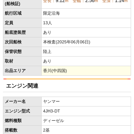
9.12
2.56
1.14
全長：
m 全幅：
m 全深：
m
(船検証)
航行区域
限定沿海
定員
13人
船底塗装歴
あり
次回船検
本検査(2025年06月06日)
保管状態
陸上
取材
あり
出品エリア
香川(中四国)
エンジン関連
メーカー名
ヤンマー
エンジン型式
4JH3-DT
燃料種類
ディーゼル
搭載数
2基