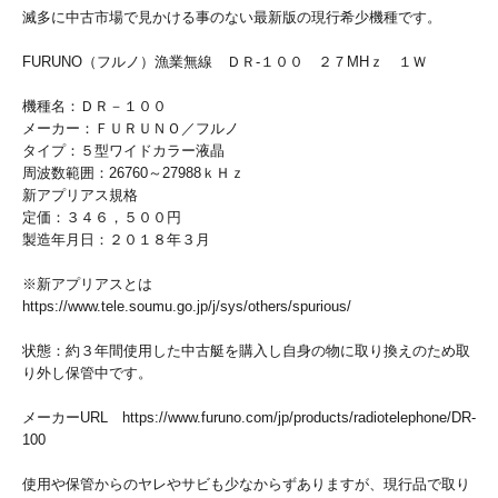
滅多に中古市場で見かける事のない最新版の現行希少機種です。
FURUNO（フルノ）漁業無線 ＤＲ-１００ ２７MHｚ １Ｗ
機種名：ＤＲ－１００
メーカー：ＦＵＲＵＮＯ／フルノ
タイプ：５型ワイドカラー液晶
周波数範囲：26760～27988ｋＨｚ
新アプリアス規格
定価：３４６，５００円
製造年月日：２０１８年３月
※新アプリアスとは
https://www.tele.soumu.go.jp/j/sys/others/spurious/
状態：約３年間使用した中古艇を購入し自身の物に取り換えのため取
り外し保管中です。
メーカーURL https://www.furuno.com/jp/products/radiotelephone/DR-
100
使用や保管からのヤレやサビも少なからずありますが、現行品で取り