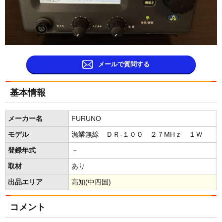
メールで質問する
基本情報
メーカー名
FURUNO
モデル
漁業無線 ＤＲ-１００ ２７MHｚ １Ｗ
登録年式
－
取材
あり
出品エリア
高知(中四国)
コメント