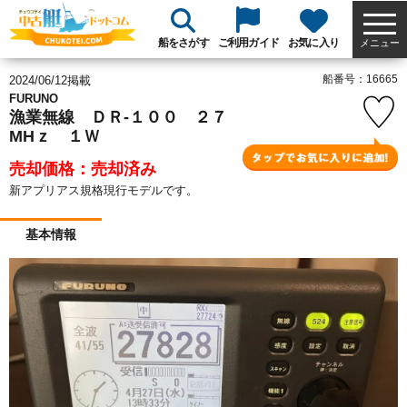
船をさがす
ご利用ガイド
お気に入り
メニュー
船番号：16665
2024/06/12掲載
FURUNO
漁業無線 ＤＲ-１００ ２７
MHｚ １Ｗ
売却価格：売却済み
新アプリアス規格現行モデルです。
基本情報