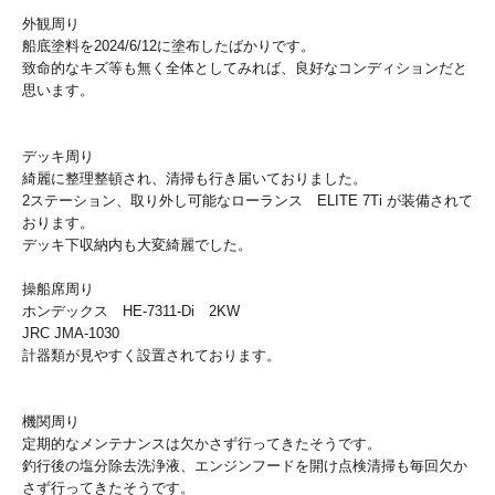
外観周り
船底塗料を2024/6/12に塗布したばかりです。
致命的なキズ等も無く全体としてみれば、良好なコンディションだと
思います。
デッキ周り
綺麗に整理整頓され、清掃も行き届いておりました。
2ステーション、取り外し可能なローランス ELITE 7Ti が装備されて
おります。
デッキ下収納内も大変綺麗でした。
操船席周り
ホンデックス HE-7311-Di 2KW
JRC JMA-1030
計器類が見やすく設置されております。
機関周り
定期的なメンテナンスは欠かさず行ってきたそうです。
釣行後の塩分除去洗浄液、エンジンフードを開け点検清掃も毎回欠か
さず行ってきたそうです。