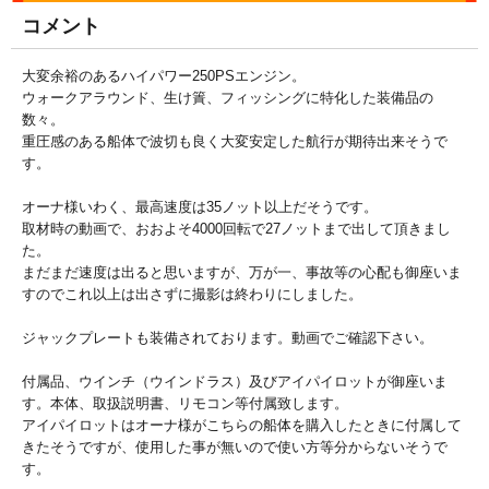
コメント
大変余裕のあるハイパワー250PSエンジン。
ウォークアラウンド、生け簀、フィッシングに特化した装備品の
数々。
重圧感のある船体で波切も良く大変安定した航行が期待出来そうで
す。
オーナ様いわく、最高速度は35ノット以上だそうです。
取材時の動画で、おおよそ4000回転で27ノットまで出して頂きまし
た。
まだまだ速度は出ると思いますが、万が一、事故等の心配も御座いま
すのでこれ以上は出さずに撮影は終わりにしました。
ジャックプレートも装備されております。動画でご確認下さい。
付属品、ウインチ（ウインドラス）及びアイパイロットが御座いま
す。本体、取扱説明書、リモコン等付属致します。
アイパイロットはオーナ様がこちらの船体を購入したときに付属して
きたそうですが、使用した事が無いので使い方等分からないそうで
す。