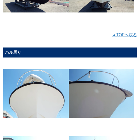
▲TOPへ戻る
ハル周り