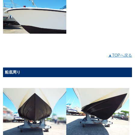
▲TOPへ戻る
船底周り