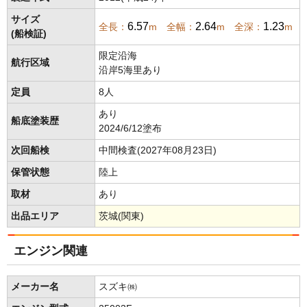
サイズ
6.57
2.64
1.23
全長：
m 全幅：
m 全深：
m
(船検証)
限定沿海
航行区域
沿岸5海里あり
定員
8人
あり
船底塗装歴
2024/6/12塗布
次回船検
中間検査(2027年08月23日)
保管状態
陸上
取材
あり
出品エリア
茨城(関東)
エンジン関連
メーカー名
スズキ㈱