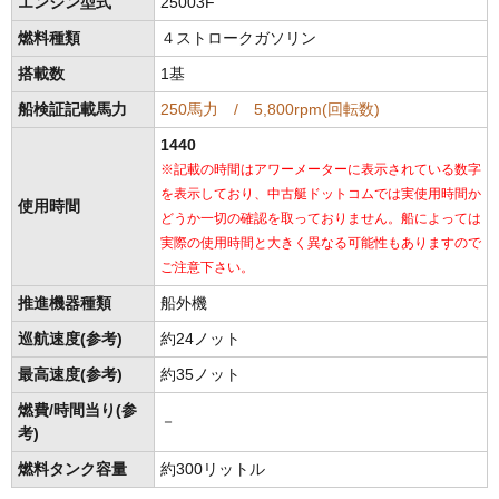
エンジン型式
25003F
燃料種類
４ストロークガソリン
搭載数
1基
船検証記載馬力
250馬力 / 5,800rpm(回転数)
1440
※記載の時間はアワーメーターに表示されている数字
を表示しており、中古艇ドットコムでは実使用時間か
使用時間
どうか一切の確認を取っておりません。船によっては
実際の使用時間と大きく異なる可能性もありますので
ご注意下さい。
推進機器種類
船外機
巡航速度(参考)
約24ノット
最高速度(参考)
約35ノット
燃費/時間当り(参
－
考)
燃料タンク容量
約300リットル