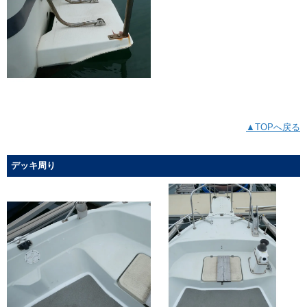
▲TOPへ戻る
デッキ周り