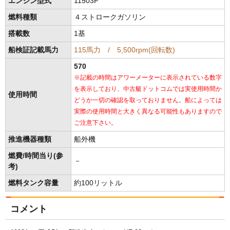
エンジン型式
11503F
燃料種類
４ストロークガソリン
搭載数
1基
船検証記載馬力
115馬力 / 5,500rpm(回転数)
570
※記載の時間はアワーメーターに表示されている数字
を表示しており、中古艇ドットコムでは実使用時間か
使用時間
どうか一切の確認を取っておりません。船によっては
実際の使用時間と大きく異なる可能性もありますので
ご注意下さい。
推進機器種類
船外機
燃費/時間当り(参
－
考)
燃料タンク容量
約100リットル
コメント