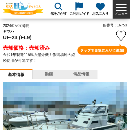
船をさがす
ご利用ガイド
お気に入り
メニュー
船番号：16753
2024/07/07掲載
ヤマハ
UF-23 (FL9)
売却価格：売却済み
令和1年製造115馬力船外機！係留場所の継
続使用が可能です！
動画
備品情報
基本情報