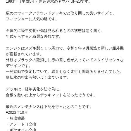
1993年（平成5年）新造進水のヤマハ UF-23です。
広めのウォークアラウンドデッキでと取り回しの良いサイズで、
フィッシャーに人気の艇です。
全体的に経年劣化や傷は見られるものの状態は悪く無く、
年式からすると綺麗な外観です。
エンジンはスズキ製１１５馬力で、令和１年９月製造と新しい船外機
が搭載されています。
外観はブラックの艶消しに赤の差し色が入っていてスタイリッシュな
デザインです。
一発始動で安定していて、異音もなく走行も問題ありませんでした。
冷却水の排出も勢いよく出ています。
デッキは、経年劣化を防ぐ為に、
合板を敷いた上からデッキマットを貼ったそうです。
最近のメンテナンスは下記を行ったとのことです。
◾️2023年10月
・船底塗装
・アノード（交換
・ギヤオイル交換