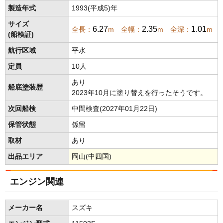
製造年式
1993(平成5)年
サイズ
6.27
2.35
1.01
全長：
m 全幅：
m 全深：
m
(船検証)
航行区域
平水
定員
10人
あり
船底塗装歴
2023年10月に塗り替えを行ったそうです。
次回船検
中間検査(2027年01月22日)
保管状態
係留
取材
あり
出品エリア
岡山(中四国)
エンジン関連
メーカー名
スズキ