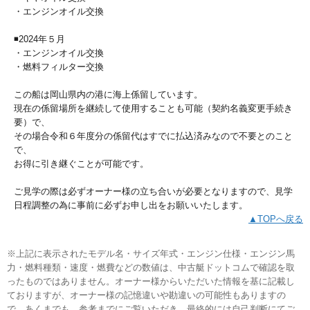
・エンジンオイル交換
◾️2024年５月
・エンジンオイル交換
・燃料フィルター交換
この船は岡山県内の港に海上係留しています。
現在の係留場所を継続して使用することも可能（契約名義変更手続き
要）で、
その場合令和６年度分の係留代はすでに払込済みなので不要とのこと
で、
お得に引き継ぐことが可能です。
ご見学の際は必ずオーナー様の立ち合いが必要となりますので、見学
日程調整の為に事前に必ずお申し出をお願いいたします。
▲TOPへ戻る
※上記に表示されたモデル名・サイズ年式・エンジン仕様・エンジン馬
力・燃料種類・速度・燃費などの数値は、中古艇ドットコムで確認を取
ったものではありません。オーナー様からいただいた情報を基に記載し
ておりますが、オーナー様の記憶違いや勘違いの可能性もありますの
で、あくまでも、参考までにご覧いただき、最終的には自己判断にてご