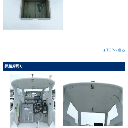
▲TOPへ戻る
操船席周り