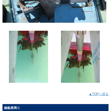
▲TOPへ戻る
操船席周り