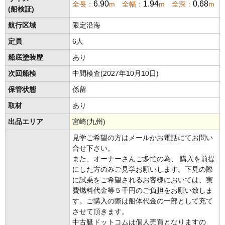
6.90
1.94
0.68
全長：
m 全幅：
m 全深：
m
(船検証)
航行区域
限定沿海
定員
6人
船底塗装歴
あり
次回船検
中間検査(2027年10月10日)
保管状態
係留
取材
あり
出品エリア
宮崎(九州)
見学ご希望の方はメールかお電話にてお問い
合せ下さい。
また、オーナーさんご多忙の為、 購入を前提
にした方のみご見学お願いします。下見の際
に試乗をご希望されるお客様においては、実
費燃料代金等５千円のご負担をお願い致しま
す。ご購入の際は船体代金の一部として充て
させて頂きます。
中古艇ドットコムは個人売買となりますの