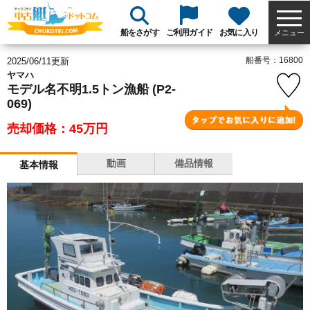
船をさがす
ご利用ガイド
お気に入り
メニュー
船番号：16800
2025/06/11更新
ヤマハ
モデル名不明1.5トン漁船 (P2-
069)
売却価格：45
万円
動画
備品情報
基本情報