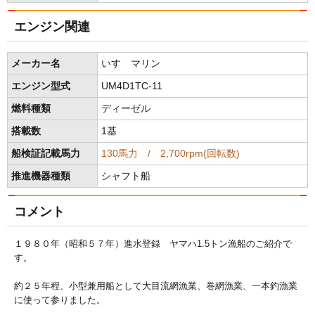
エンジン関連
メーカー名
いすゞマリン
エンジン型式
UM4D1TC-11
燃料種類
ディーゼル
搭載数
1基
船検証記載馬力
130馬力 / 2,700rpm(回転数)
推進機器種類
シャフト船
コメント
１９８０年（昭和５７年）進水登録 ヤマハ1.5トン漁船のご紹介で
す。
約２５年程、小型兼用船として大目流網漁業、巻網漁業、一本釣漁業
に使って参りました。