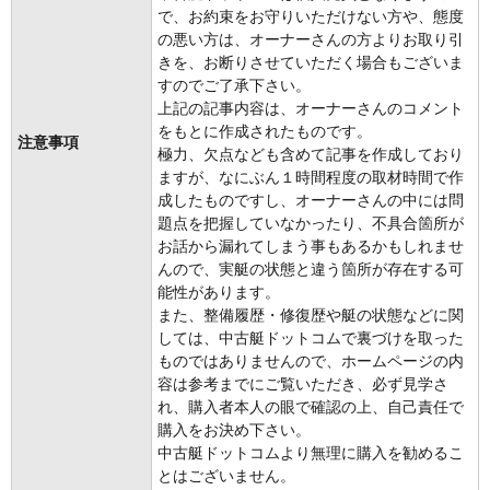
で、お約束をお守りいただけない方や、態度
の悪い方は、オーナーさんの方よりお取り引
きを、お断りさせていただく場合もございま
すのでご了承下さい。
上記の記事内容は、オーナーさんのコメント
をもとに作成されたものです。
注意事項
極力、欠点なども含めて記事を作成しており
ますが、なにぶん１時間程度の取材時間で作
成したものですし、オーナーさんの中には問
題点を把握していなかったり、不具合箇所が
お話から漏れてしまう事もあるかもしれませ
んので、実艇の状態と違う箇所が存在する可
能性があります。
また、整備履歴・修復歴や艇の状態などに関
しては、中古艇ドットコムで裏づけを取った
ものではありませんので、ホームページの内
容は参考までにご覧いただき、必ず見学さ
れ、購入者本人の眼で確認の上、自己責任で
購入をお決め下さい。
中古艇ドットコムより無理に購入を勧めるこ
とはございません。