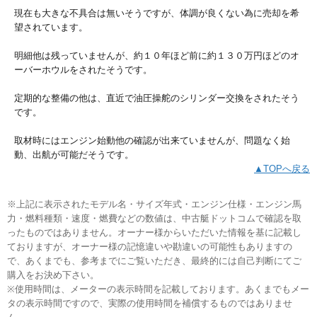
現在も大きな不具合は無いそうですが、体調が良くない為に売却を希
望されています。
明細他は残っていませんが、約１０年ほど前に約１３０万円ほどのオ
ーバーホウルをされたそうです。
定期的な整備の他は、直近で油圧操舵のシリンダー交換をされたそう
です。
取材時にはエンジン始動他の確認が出来ていませんが、問題なく始
動、出航が可能だそうです。
▲TOPへ戻る
※上記に表示されたモデル名・サイズ年式・エンジン仕様・エンジン馬
力・燃料種類・速度・燃費などの数値は、中古艇ドットコムで確認を取
ったものではありません。オーナー様からいただいた情報を基に記載し
ておりますが、オーナー様の記憶違いや勘違いの可能性もありますの
で、あくまでも、参考までにご覧いただき、最終的には自己判断にてご
購入をお決め下さい。
※使用時間は、メーターの表示時間を記載しております。あくまでもメー
タの表示時間ですので、実際の使用時間を補償するものではありませ