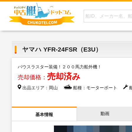
ヤマハ YFR-24FSR（E3U）
バウスラスター装備！２００馬力船外機！
売却済み
売却価格：
出品エリア：岡山
船種：モーターボート
船
動画
基本情報