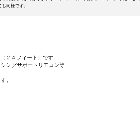
ても同様です。
R （２４フィート）です。
ッシングサポートリモコン等
ます。