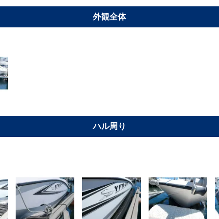
外観全体
ハル周り