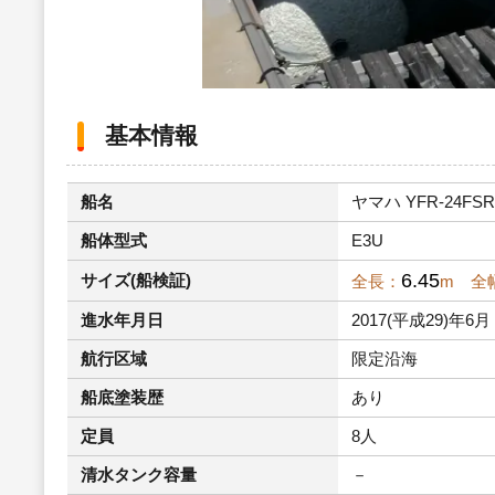
基本情報
船名
ヤマハ YFR-24FSR
船体型式
E3U
6.45
サイズ(船検証)
全長：
m 全
進水年月日
2017(平成29)年6月
航行区域
限定沿海
船底塗装歴
あり
定員
8人
清水タンク容量
－