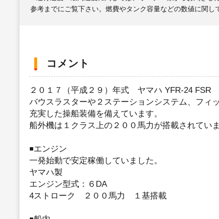
参考までにご覧下さい。燃費やタンク容量などの数値に関し
コメント
２０１７（平成２９）年式 ヤマハ YFR-24 FS
バウスラスターや２ステーションシステム、フィ
充実した操船装備を備えています。
船外機は１クラス上の２００馬力が搭載されてい
◾️エンジン
一発始動で安定稼働していました。
ヤマハ製
エンジン型式：６DA
4ストローク ２００馬力 １基搭載
◾️船内