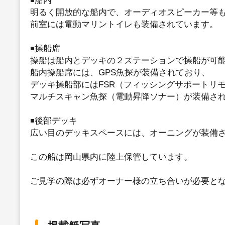
明るく開放的な船内で、オーディオスピーカー等
前室には電動マリントイレも装備されています。
◾️操船席
操船は船内とデッキの２ステーションで操船が可
船内操船席には、GPS魚探が装備されており、
デッキ操船部にはFSR（フィッシングサポートリ
マルチスキャン魚探（電動昇降ソナー）が装備さ
◾️後部デッキ
広い目のデッキスペースには、オーニングが装備
この船は岡山県内に陸上保管しています。
ご見学の際は必ずオーナー様の立ち合いが必要と