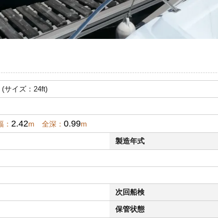
 (サイズ：24ft)
2.42
0.99
幅：
m 全深：
m
製造年式
次回船検
保管状態